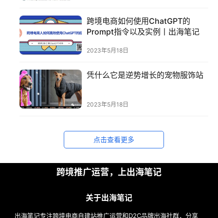
案
跨境电商如何使用ChatGPT的
例
Prompt指令以及实例丨出海笔记
拆
2023年5月18日
解
凭什么它是逆势增长的宠物服饰站
操
盘
手
2023年5月18日
C
l
u
点击查看更多
b
干
跨境推广运营，上出海笔记
货
精
选
关于出海笔记
出海笔记专注跨境电商自建站推广运营和D2C品牌出海社群，分享