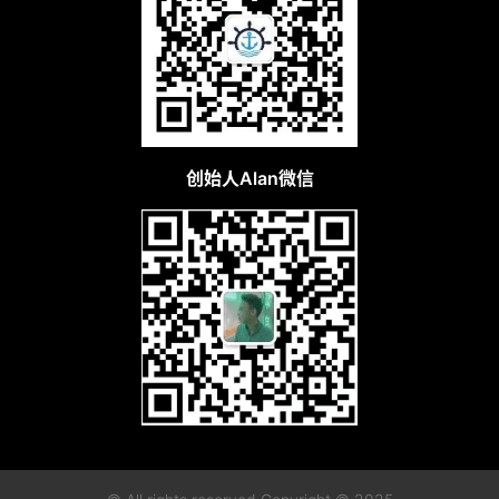
C
l
u
b
干
货
精
创始人Alan微信
选