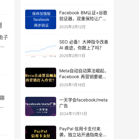
Facebook BM认证+谷歌
验证器，双重保险让广告
例
投手账号稳如泰山
2025年2月12日
电子
SEO 必备！大神指令改善
一周
AI 痕迹，你跟上了吗？
诉
2025年2月11日
Meta自动自动算法崛起，
Facebook 再营销要被打
入冷宫？
2025年1月16日
趣
一天学会facebook/meta
与标
广告
邮件
2024年11月11日
PayPal 信用卡支付来
袭，独立站开通指南全揭