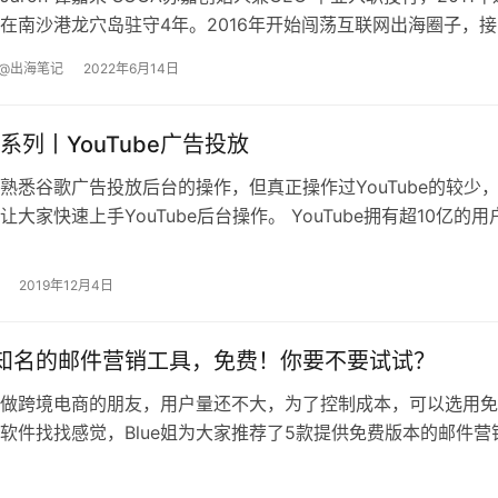
在南沙港龙穴岛驻守4年。2016年开始闯荡互联网出海圈子，接
出海生态。2019年创立SUGA苏嘉，目前投放在西班牙/北非/中
@出海笔记
2022年6月14日
系列丨YouTube广告投放
熟悉谷歌广告投放后台的操作，但真正操作过YouTube的较少
大家快速上手YouTube后台操作。 ​YouTube拥有超10亿的用
8年直逼20亿，仅次于Google搜索引擎，俗称全球第二大搜索引
2019年12月4日
知名的邮件营销工具，免费！你要不要试试？
做跨境电商的朋友，用户量还不大，为了控制成本，可以选用免
软件找找感觉，Blue姐为大家推荐了5款提供免费版本的邮件营
 一、Mailchimp mailchimp…