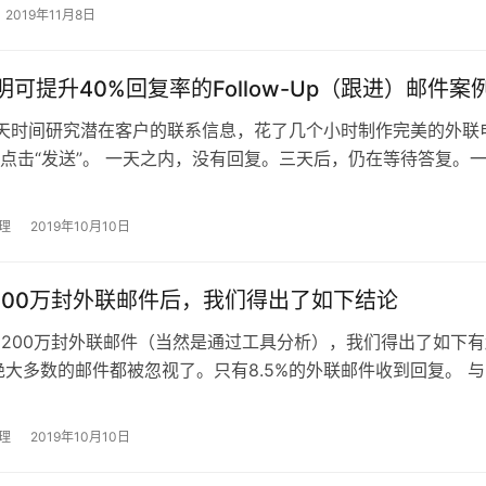
2019年11月8日
明可提升40%回复率的Follow-Up（跟进）邮件案
天时间研究潜在客户的联系信息，花了几个小时制作完美的外联
点击“发送”。 一天之内，没有回复。三天后，仍在等待答复。
到蟋蟀叫的声音… 如果以前没人告诉过你这件事，那么，我告
常的。 …
理
2019年10月10日
200万封外联邮件后，我们得出了如下结论
200万封外联邮件（当然是通过工具分析），我们得出了如下有
绝大多数的邮件都被忽视了。只有8.5%的外联邮件收到回复。 
件相比，标题较长的外联邮件的平均回复率要高24.6%。 跟进
理
2019年10月10日