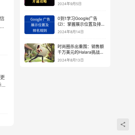
秘
2024年9月5日
信
0到1学习Google广告
(2)：掌握展示位置及排名
就
规则
2024年8月14日
容
时尚圈杀出重围：销售额
千万美元的Halara挑战
SHEIN成新时尚巨头
2024年8月13日
（上）
更
季的
这样