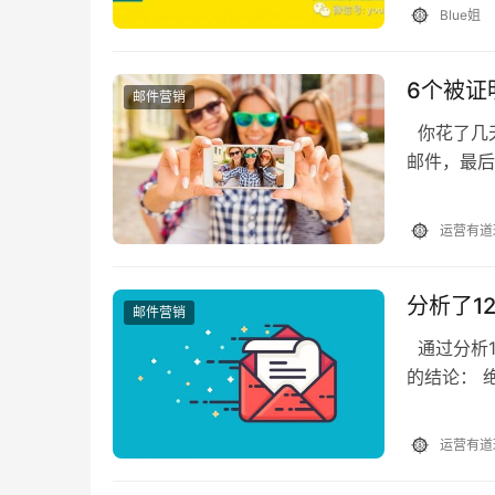
Blue姐
6个被证
邮件营销
你花了几
邮件，最后
后，你会听
你：这是正
运营有道
分析了1
邮件营销
通过分析1
的结论： 
题较短的邮
能明显提…
运营有道