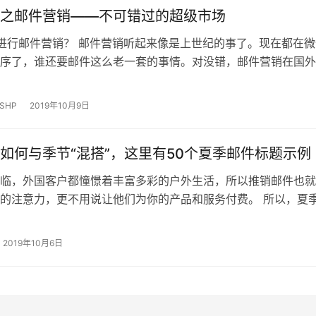
之邮件营销——不可错过的超级市场
行邮件营销？ 邮件营销听起来像是上世纪的事了。现在都在微
序了，谁还要邮件这么老一套的事情。对没错，邮件营销在国外
公众号营销。因为国外没有像微信这样一统江山的平台，所以内
是通过邮件订阅实现的。…
SHP
2019年10月9日
如何与季节“混搭”，这里有50个夏季邮件标题示例
临，外国客户都憧憬着丰富多彩的户外生活，所以推销邮件也就
的注意力，更不用说让他们为你的产品和服务付费。 所以，夏
该怎么写呢？ 首先，我们来看看美国夏季期间都有哪些节日，
计划相应的邮件营销活动…
2019年10月6日