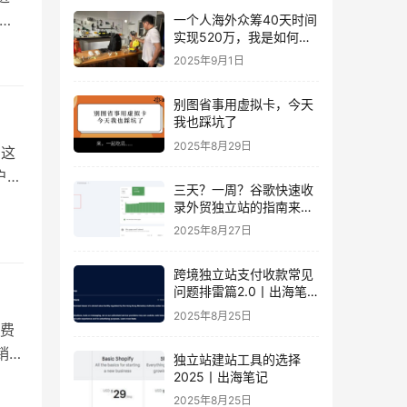
触
一个人海外众筹40天时间
实现520万，我是如何做
东/
到的？丨出海笔记
2025年9月1日
别图省事用虚拟卡，今天
我也踩坑了
2025年8月29日
，这
户数
三天？一周？谷歌快速收
擎。
录外贸独立站的指南来
了！丨出海笔记
2025年8月27日
跨境独立站支付收款常见
问题排雷篇2.0丨出海笔
记
2025年8月25日
费
销工
独立站建站工具的选择
2025丨出海笔记
2025年8月25日