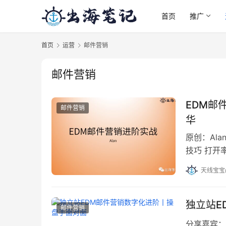
首页
推广
首页
运营
邮件营销
邮件营销
EDM邮
邮件营销
华
原创：Al
技巧 打开
Campa
天线宝宝
率 购后…
独立站E
邮件营销
分享嘉宾：J