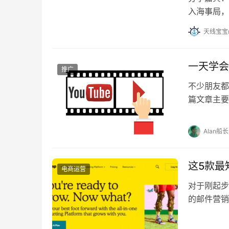
入海事局，
各类互联网
天线宝宝
美国的…
一天学会
推广
不少朋友都
篇文章主要让
量，201
据…
Alan船长
这5款最
电商运营
对于刚起步
的邮件营销
具，供参考。