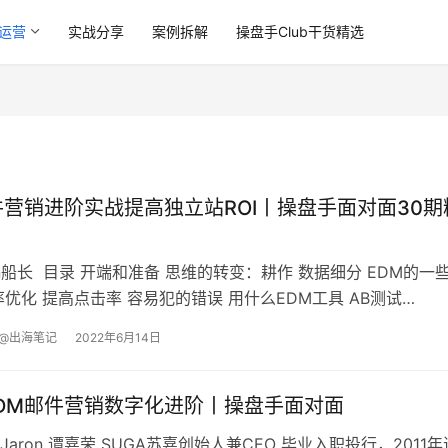
运营
实战分享
案例拆解
操盘手Club干货精选
件营销进阶实战提高独立站ROI丨操盘手面对面30期
an船长 目录 开端和准备 思维的转变：耕作 数据细分 EDM的一
率优化 提高点击率 容易犯的错误 用什么EDM工具 AB测试
ign营销自动化工作流邮件 营销日历 欢迎系列 优化弃购邮件提高转
@出海笔记
2022年6月14日
DM邮件营销数字化进阶丨操盘手面对面
aron 谭嘉荣 SUGA苏嘉创始人兼CEO 毕业入职投行，2011年