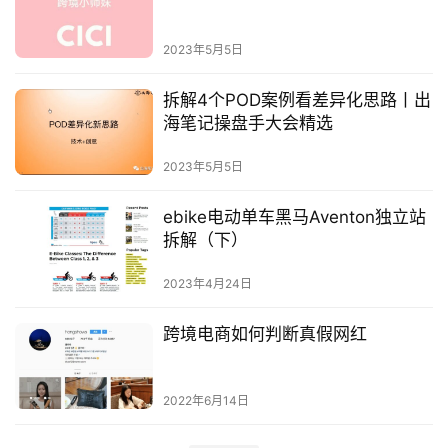
页
2023年5月5日
推
广
拆解4个POD案例看差异化思路丨出
海笔记操盘手大会精选
运
2023年5月5日
营
ebike电动单车黑马Aventon独立站
实
拆解（下）
战
分
2023年4月24日
享
跨境电商如何判断真假网红
案
例
2022年6月14日
拆
解