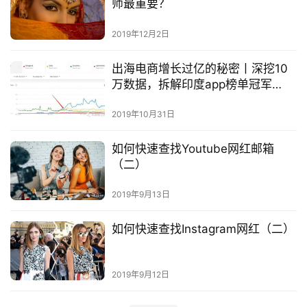
师最重要？
页
2019年12月2日
推
广
出海电商增长过亿的秘密丨深挖10
万数据，拆解印度app榜单冠军
Club Factory
运
2019年10月31日
营
如何快速查找Youtube网红邮箱
实
（二）
战
分
2019年9月13日
享
如何快速查找Instagram网红（二）
案
例
2019年9月12日
拆
解