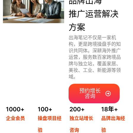
品牌出海
首
推广运营解决
页
方案
推
出海笔记不仅是一家机
广
构，更是跨境操盘手的知
识共同体。深耕海外推广
运营，服务数百家跨境品
运
牌与独立站，覆盖家居、
营
美妆、工业、新能源等领
域。
实
战
预约增长
咨询
分
享
1000
+
100
+
200
+
18
年+
企业会员
操盘项目经
独立站增长
品牌出海经
案
例
验
咨询
验