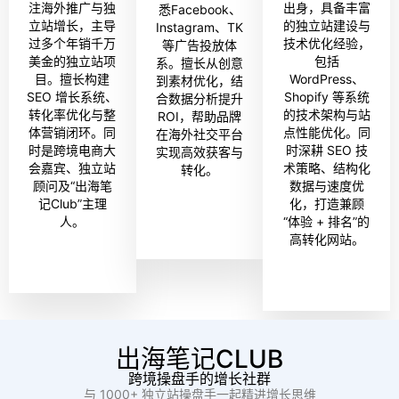
注海外推广与独
出身，具备丰富
悉Facebook、
立站增长，主导
的独立站建设与
Instagram、TK
过多个年销千万
技术优化经验，
等广告投放体
美金的独立站项
包括
系。擅长从创意
目。擅长构建
WordPress、
到素材优化，结
SEO 增长系统、
Shopify 等系统
合数据分析提升
转化率优化与整
的技术架构与站
ROI，帮助品牌
体营销闭环。同
点性能优化。同
在海外社交平台
时是跨境电商大
时深耕 SEO 技
实现高效获客与
会嘉宾、独立站
术策略、结构化
转化。
顾问及“出海笔
数据与速度优
记Club”主理
化，打造兼顾
人。
“体验 + 排名”的
高转化网站。
出海笔记CLUB
跨境操盘手的增长社群
与 1000+ 独立站操盘手一起精进增长思维