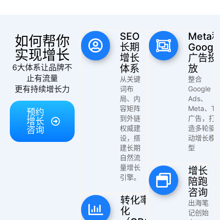
拆
解
SEO
Meta
如何帮你
操
长期
Googl
实现增长
盘
增长
广告投
手
6大体系让品牌不
体系
放
C
止有流量
从关键
整合
l
更有持续增长力
词布
Google
u
局、内
Ads、
容矩阵
Meta、TK
b
预约
到外链
广告，打
增长
干
权威建
造多轮驱
咨询
货
设，搭
动增长模
精
建长期
型
选
自然流
量增长
增长
引擎。
陪跑
咨询
转化率优
出海笔
化
记创始