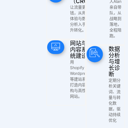
（CRO）
人Alan
让流量更值
亲自带
钱，从用户
队，从
体验与数据
战略到
分析入手提
落地，
升转化。
全程陪
跑。
网站与
数据
内容系
分析
统建设
与增
用
长诊
Shopify，
Wordpress
断
等建站系统
定期分
打造内容架
析关键
构与高性能
词、流
网站。
量与转
化数
据，驱
动持续
优化