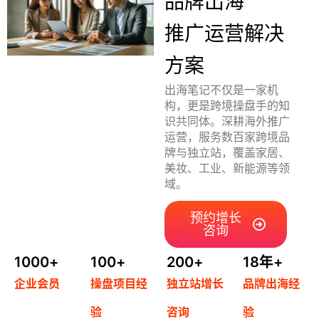
品牌出海
首
推广运营解决
页
方案
推
出海笔记不仅是一家机
广
构，更是跨境操盘手的知
识共同体。深耕海外推广
运营，服务数百家跨境品
运
牌与独立站，覆盖家居、
营
美妆、工业、新能源等领
域。
实
战
预约增长
咨询
分
享
1000
+
100
+
200
+
18
年+
企业会员
操盘项目经
独立站增长
品牌出海经
案
例
验
咨询
验