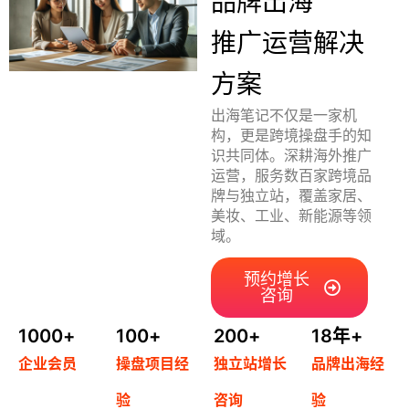
品牌出海
首
推广运营解决
页
方案
推
出海笔记不仅是一家机
广
构，更是跨境操盘手的知
识共同体。深耕海外推广
运营，服务数百家跨境品
运
牌与独立站，覆盖家居、
营
美妆、工业、新能源等领
域。
实
战
预约增长
咨询
分
享
1000
+
100
+
200
+
18
年+
企业会员
操盘项目经
独立站增长
品牌出海经
案
例
验
咨询
验