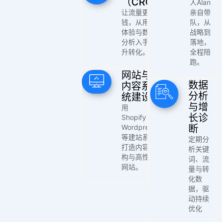
（CRO）
人Alan
让流量更值
亲自带
钱，从用户
队，从
体验与数据
战略到
分析入手提
落地，
升转化。
全程陪
跑。
网站与
数据
内容系
分析
统建设
与增
用
长诊
Shopify，
Wordpress
断
等建站系统
定期分
打造内容架
析关键
构与高性能
词、流
网站。
量与转
化数
据，驱
动持续
优化