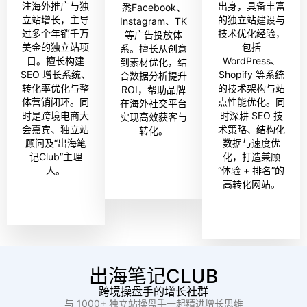
注海外推广与独
出身，具备丰富
悉Facebook、
立站增长，主导
的独立站建设与
Instagram、TK
过多个年销千万
技术优化经验，
等广告投放体
美金的独立站项
包括
系。擅长从创意
目。擅长构建
WordPress、
到素材优化，结
SEO 增长系统、
Shopify 等系统
合数据分析提升
转化率优化与整
的技术架构与站
ROI，帮助品牌
体营销闭环。同
点性能优化。同
在海外社交平台
时是跨境电商大
时深耕 SEO 技
实现高效获客与
会嘉宾、独立站
术策略、结构化
转化。
顾问及“出海笔
数据与速度优
记Club”主理
化，打造兼顾
人。
“体验 + 排名”的
高转化网站。
出海笔记CLUB
跨境操盘手的增长社群
与 1000+ 独立站操盘手一起精进增长思维