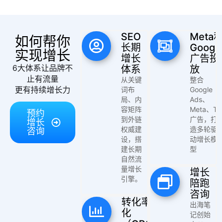
拆
解
SEO
Meta
如何帮你
操
长期
Googl
实现增长
盘
增长
广告投
手
6大体系让品牌不
体系
放
C
止有流量
从关键
整合
l
更有持续增长力
词布
Google
u
局、内
Ads、
容矩阵
Meta、TK
b
预约
到外链
广告，打
增长
干
权威建
造多轮驱
咨询
货
设，搭
动增长模
精
建长期
型
选
自然流
量增长
增长
引擎。
陪跑
咨询
转化率优
出海笔
化
记创始