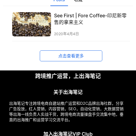
See First | Fore Coffee-印尼新零
首
售的拿来主义
页
2020年4月4日
推
广
点击查看更多
运
营
跨境推广运营，上出海笔记
关于出海笔记
实
战
出海笔记专注跨境电商自建站推广运营和D2C品牌出海社群，分享
分
广告投放，红人营销，内容营销，SEO，自动化营销，大数据营销
享
等出海一线负责人实战干货，跨境电商流量操盘手交流集中地，垂
直的出海推广和运营学习交流平台。
案
加入出海笔记VIP Club