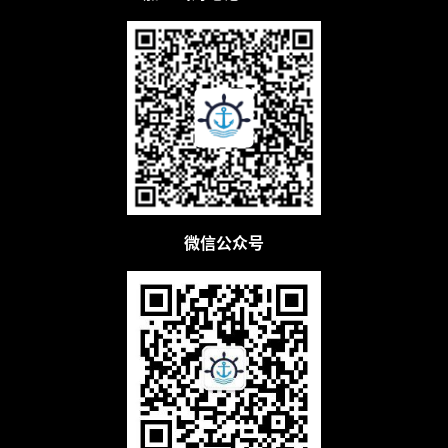
例
拆
解
操
盘
手
C
l
u
微信公众号
b
干
货
精
选