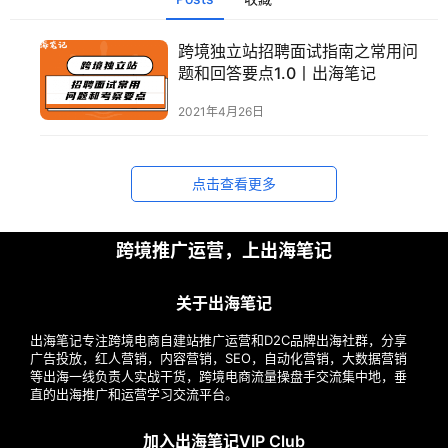
跨境独立站招聘面试指南之常用问
首
题和回答要点1.0丨出海笔记
页
2021年4月26日
推
广
点击查看更多
运
营
跨境推广运营，上出海笔记
关于出海笔记
实
战
出海笔记专注跨境电商自建站推广运营和D2C品牌出海社群，分享
分
广告投放，红人营销，内容营销，SEO，自动化营销，大数据营销
享
等出海一线负责人实战干货，跨境电商流量操盘手交流集中地，垂
直的出海推广和运营学习交流平台。
案
加入出海笔记VIP Club