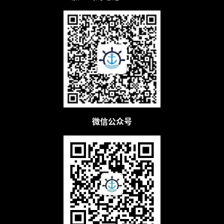
例
拆
解
操
盘
手
C
l
u
微信公众号
b
干
货
精
选