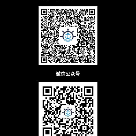
例
拆
解
操
盘
手
C
l
u
微信公众号
b
干
货
精
选