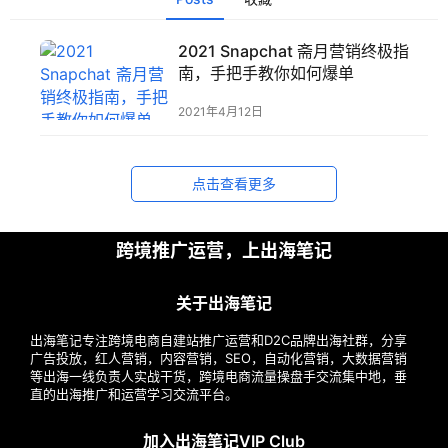
2021 Snapchat 斋月营销终极指
首
南，手把手教你如何爆单
页
2021年4月12日
推
广
点击查看更多
运
营
跨境推广运营，上出海笔记
关于出海笔记
实
战
出海笔记专注跨境电商自建站推广运营和D2C品牌出海社群，分享
分
广告投放，红人营销，内容营销，SEO，自动化营销，大数据营销
享
等出海一线负责人实战干货，跨境电商流量操盘手交流集中地，垂
直的出海推广和运营学习交流平台。
案
加入出海笔记VIP Club