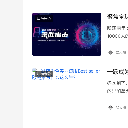
聚焦全球
出海头条
暌违两年 
10000
幕。 随
场大会中
易大橘
一跃成为
出海头条
冬季到了
的是加拿
中国的纯
备的热销羽
易大橘