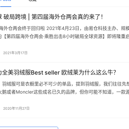
 破局跨境 | 第四届海外仓两会真的来了！
海外仓两会终于回归啦 2021年4月23日，由易仓科技主办、规
人的【第四届海外仓两会·乘胜出击8小时破局全球资源】即将隆重
着疫情缓和，重建全球合作成为跨境电商必须面对的挑战，如何在
汇聚全球资源、全…
2021年3月17日
全美羽绒服Best seller 欧绒莱为什么这么牛？
，羽绒服可是衣橱里必不可少的单品，提到羽绒服，我们往往先
大鹅或者Moncler这些成名已久的品牌，但你可能不知道，一款
正本土品牌“欧绒莱”，在亚马逊美国站登顶已久，成为了北美人
绒服。 &nbsp…
2020年11月27日