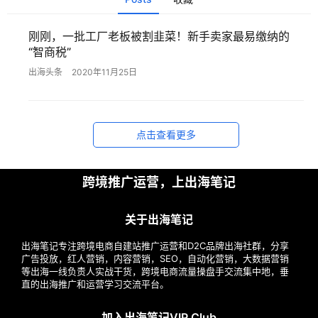
刚刚，一批工厂老板被割韭菜！新手卖家最易缴纳的
首
“智商税”
页
出海头条
2020年11月25日
推
广
点击查看更多
运
营
跨境推广运营，上出海笔记
实
关于出海笔记
战
出海笔记专注跨境电商自建站推广运营和D2C品牌出海社群，分享
分
广告投放，红人营销，内容营销，SEO，自动化营销，大数据营销
享
等出海一线负责人实战干货，跨境电商流量操盘手交流集中地，垂
直的出海推广和运营学习交流平台。
案
加入出海笔记VIP Club