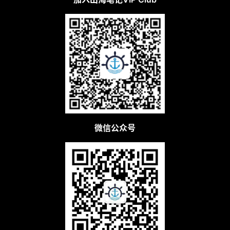
例
拆
解
操
盘
手
C
l
u
微信公众号
b
干
货
精
选