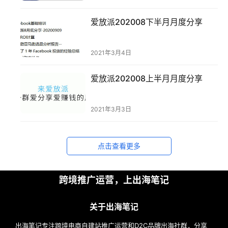
案
爱放派202008下半月月度分享
例
拆
2021年3月4日
解
爱放派202008上半月月度分享
操
盘
手
2021年3月3日
C
l
u
点击查看更多
b
干
跨境推广运营，上出海笔记
货
精
选
关于出海笔记
出海笔记专注跨境电商自建站推广运营和D2C品牌出海社群，分享