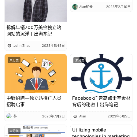
盘
Alan船长
2023年2月10日
手
C
l
拆解年销700万美金独立站
网站的沉浮丨出海笔记
u
b
John Zhao
2023年5月5日
干
货
未分类
未分类
精
选
中野招聘—独立站推广人员
Facebook广告高点击率素材
招聘启事
背后的秘密丨出海笔记
林一
2020年7月2日
Alan
2023年5月5日
Utilizing mobile
未分类
Entrepreneurship
technologies in marketing