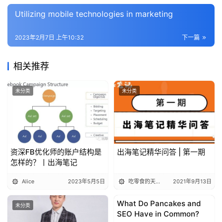
Utilizing mobile technologies in marketing
推
广
2023年2月7日 上午10:32
下一篇
运
营
相关推荐
实
未分类
未分类
战
分
享
资深FB优化师的账户结构是
出海笔记精华问答 | 第一期
案
怎样的？丨出海笔记
例
拆
Alice
2023年5月5日
吃零食的天线宝宝
2021年9月13日
解
What Do Pancakes and
未分类
Entrepreneurship
SEO Have in Common?
操