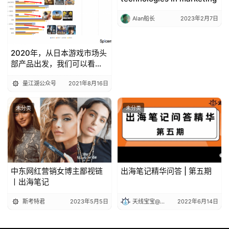
Alan船长
2023年2月7日
2020年，从日本游戏市场头
部产品出发，我们可以看到
其推广模式和趋势有何变
量江湖公众号
2021年8月16日
化？丨出海笔记
未分类
未分类
中东网红营销女博主鄙视链
出海笔记精华问答 | 第五期
丨出海笔记
斯考特君
2023年5月5日
天线宝宝@出海笔记
2022年6月14日