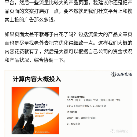
平台，然后一些流量比较大的产品页面，我建议你还是把产
案
品页面的文案打磨好一点，要不然就是我们社交平台上和搜
例
索上投的广告那么多钱。
拆
解
如果页面太差不就等于白花了吗？包括流量大的产品文章页
面也是尽量找老外去把它优化得细致一点。这样我们大概的
操
内容花费就有了，然后是大家可以根据自己公司的资金状况
盘
和产品状况，综合协调一下。
手
C
l
u
b
干
货
精
选