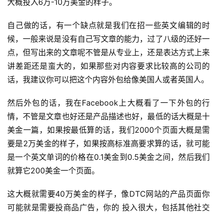
大概投入6万-10万美金的样子。
自己做的话，有一个缺点就是我们在招一些英文编辑的时
候，一般来说是没有自己写文章的能力，过了八级的还好一
首
点，但写出来的文章呢不管是从专业上，还是表达方式上来
页
讲差距还是蛮大的，如果那些对内容要求比较高的公司的
话，我建议你可以把这个内容外包给像美国人或者英国人。
推
广
然后外包的话，我在Facebook上大概看了一下外包的行
情，不管是文章也好还是产品描述也好，最低的话大概是十
运
美金一篇，如果按最低算的话，我们2000个页面大概是需
营
要是2万美金的样子，如果按高标准高要求算的话，就可能
是一个英文单词的价格在0.1美金到0.5美金之间，然后我们
实
就算它200美金一个页面。
战
分
这大概就需要40万美金的样子，像DTC网站的产品页面你
享
可能就是需要投商品广告，你的 投入很大，包括其他社交