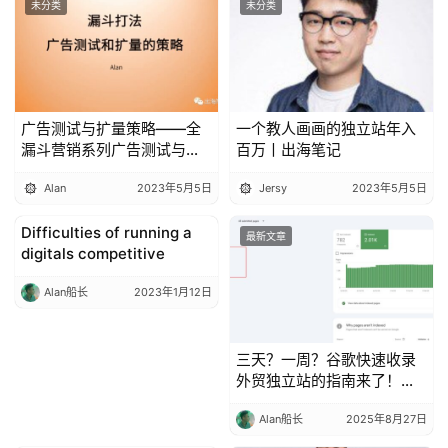
未分类
未分类
广告测试与扩量策略——全
一个教人画画的独立站年入
漏斗营销系列广告测试与扩
百万丨出海笔记
量策略：全漏斗营销
Alan
2023年5月5日
Jersy
2023年5月5日
Difficulties of running a
Entrepreneurship
最新文章
digitals competitive
Alan船长
2023年1月12日
三天？一周？谷歌快速收录
外贸独立站的指南来了！丨
出海笔记
Alan船长
2025年8月27日