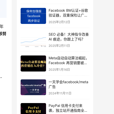
Facebook BM认证+谷歌
验证器，双重保险让广告
投手账号稳如泰山
2025年2月12日
去年
够努
SEO 必备！大神指令改善
AI 痕迹，你跟上了吗？
2025年2月11日
Meta自动自动算法崛起，
Facebook 再营销要被打
入冷宫？
2025年1月16日
-
一天学会facebook/meta
广告
2024年11月11日
PayPal 信用卡支付来
袭，独立站开通指南全揭