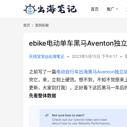
首页
推广
首页
案例拆解
ebike电动单车黑马Avento
天线宝宝@出海笔记
•
2023年5月15日 下午6:17
•
之前写了一篇
电动自行车出海黑马Aventon独立
完它，来，立刻上硬货。想不到，不知不觉原来上
更新，大家别打我），正好看下这匹黑马一年后的
先看整体数据