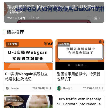
跨境电商如何使用ChatGPT的Prompt指令以及实例丨
推
出海笔记
广
2023年3月7日 上午1:30
下一篇
运
营
相关推荐
实
干货文章
最新文章
战
分
享
0-1实操Webgain实现独立
别图省事用虚拟卡，今天我
案
站增长|出海笔记
也踩坑了
例
拆
Jessie
2022年1月14日
Alan船长
2025年8月29日
解
Turn traffic with insanely
会员精选文章
Entrepreneurship
SEO growth into revenue
操