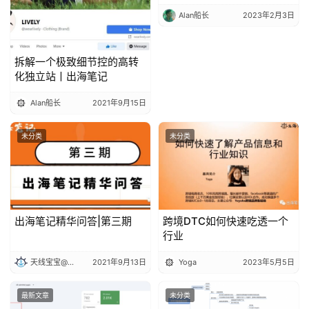
盘
Alan船长
2023年2月3日
手
C
l
拆解一个极致细节控的高转
化独立站丨出海笔记
u
b
Alan船长
2021年9月15日
干
货
未分类
未分类
精
选
出海笔记精华问答|第三期
跨境DTC如何快速吃透一个
行业
天线宝宝@出海笔记
2021年9月13日
Yoga
2023年5月5日
最新文章
未分类