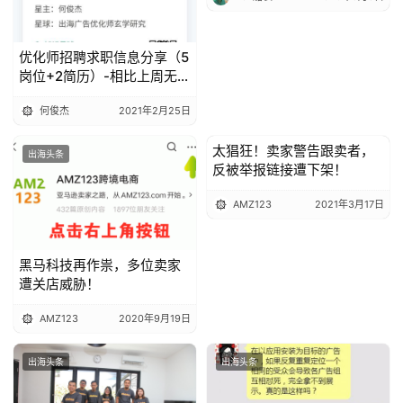
优化师招聘求职信息分享（5
岗位+2简历）-相比上周无更
新
何俊杰
2021年2月25日
太猖狂！卖家警告跟卖者，
出海头条
出海头条
反被举报链接遭下架！
AMZ123
2021年3月17日
黑马科技再作祟，多位卖家
遭关店威胁！
AMZ123
2020年9月19日
出海头条
出海头条