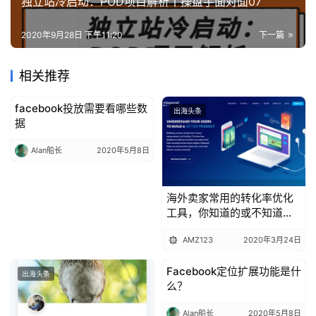
独立站冷启动：POD项目解析丨操盘手面对面07
2020年9月28日 下午11:20
下一篇
相关推荐
facebook投放需要看哪些数
出海头条
出海头条
据
Alan船长
2020年5月8日
海外卖家常用的转化率优化
工具，你知道的或不知道的
全都有！
AMZ123
2020年3月24日
Facebook定位扩展功能是什
出海头条
出海头条
么？
Alan船长
2020年5月8日