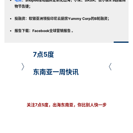
电商
：Shopee推动品牌定制化出海，小米、SASA、张小泉9.9超级购
物节告捷
；
投融资：软银亚洲领投印尼云厨房Yummy Corp的B轮融资；
报告下载：
Facebook全球营销报告 。
7点5度
东南亚一周快讯
关注7点5度，出海东南亚，你比别人快一步