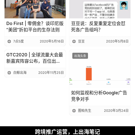
Do First | 零佣金？谈印尼版
豆豆说：反复重复定位会怼
“美团”折扣平台的生存法则
死各广告组吗？
7点5度
2020年5月16日
豆豆
2020年5月8日
GTC2020 | 全球流量大会最
出海头条
出海头条
新嘉宾阵容公布，百位出海
大咖齐聚深圳
白鲸出海
2020年11月25日
如何监视和分析Google广告
竞争对手
图帕先生
2020年3月24日
跨境推广运营，上出海笔记