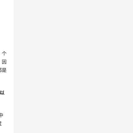
。个
。因
都是
以
中
过