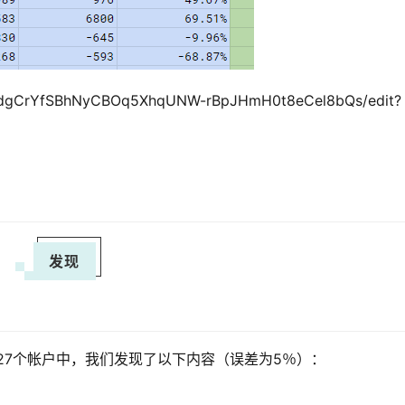
/1v5dgCrYfSBhNyCBOq5XhqUNW-rBpJHmH0t8eCel8bQs/edit?
发现
27个帐户中，我们发现了以下内容（误差为5％）：