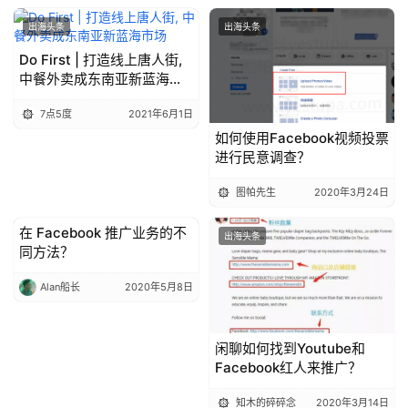
出海头条
出海头条
Do First | 打造线上唐人街,
中餐外卖成东南亚新蓝海市
场
7点5度
2021年6月1日
如何使用Facebook视频投票
进行民意调查？
图帕先生
2020年3月24日
在 Facebook 推广业务的不
出海头条
出海头条
同方法？
Alan船长
2020年5月8日
闲聊如何找到Youtube和
Facebook红人来推广？
知木的碎碎念
2020年3月14日