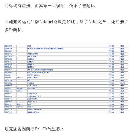
商标均有注册。而卖家一旦误用，免不了被起诉。
运
营
比如知名运动品牌Nike耐克就是如此，除了Nike之外，还注册了
多种商标。
实
战
分
享
案
例
拆
解
操
盘
手
C
耐克还曾因商标Dri-Fit维过权：