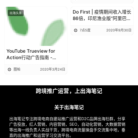
Do First | 疫情期间收入增长
出海头条
出海头条
86倍，印尼渔业版“阿里巴
巴”如何抢占万亿美元市场？
7点5度
2020年9月30日
YouTube Trueview for
Action行动广告指南 -
YT4A广告设置教程
图帕
2020年3月24日
跨境推广运营，上出海笔记
关于出海笔记
出海笔记专注跨境电商自建站推广运营和D2C品牌出海社群，分享
广告投放，红人营销，内容营销，SEO，自动化营销，大数据营销
等出海一线负责人实战干货，跨境电商流量操盘手交流集中地，垂
直的出海推广和运营学习交流平台。