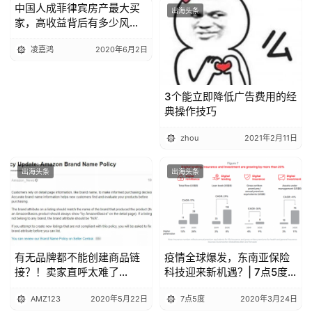
中国人成菲律宾房产最大买
出海头条
出海头条
家，高收益背后有多少风
险？
凌嘉鸿
2020年6月2日
3个能立即降低广告费用的经
典操作技巧
zhou
2021年2月11日
出海头条
出海头条
有无品牌都不能创建商品链
疫情全球爆发，东南亚保险
接？！卖家直呼太难了...
科技迎来新机遇？| 7点5度
线上分享回顾
AMZ123
2020年5月22日
7点5度
2020年3月24日