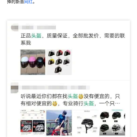
捧的新晋
网红
。