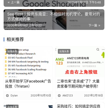
上一篇
2020年5月17日 下午5:48
See First | 投资东南亚：不相信时光机理论，要用对的
方式做对的事
2020年5月19日 上午12:22
下一篇
相关推荐
出海头条
出海头条
从零开始学习Facebook广告
二审也来“走亲戚”了？大量
投放（Tristan）
卖家春节期间账户被停用！
Dylan
2020年10月10日
AMZ123
2021年2月19日
采购技巧：如何搞定供应商
出海头条
出海头条