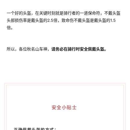
一个好的头盔，在关键时刻就是骑行者的一道保命符，不戴头盔
头部损伤率是戴头盔的2.5倍，致命伤不戴头盔是戴头盔的1.5
倍。
所以，各位秋名山车神，
请务必在骑行时安全佩戴头盔。
安全小贴士
正确佩戴头盔的方式：