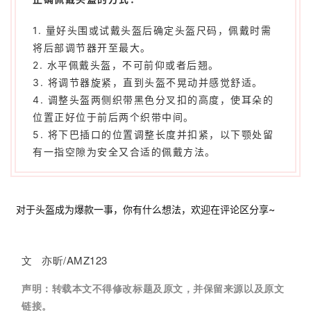
1. 量好头围或试戴头盔后确定头盔尺码，佩戴时需
将后部调节器开至最大。
2. 水平佩戴头盔，不可前仰或者后翘。
3. 将调节器旋紧，直到头盔不晃动并感觉舒适。
4. 调整头盔两侧织带黑色分叉扣的高度，使耳朵的
位置正好位于前后两个织带中间。
5. 将下巴插口的位置调整长度并扣紧，以下颚处留
有一指空隙为安全又合适的佩戴方法。
对于头盔成为爆款一事，你有什么想法，欢迎在评论区分享~
文 亦昕/AMZ123
声明：
转载本文不得修改标题及原文，并保留来源以及原文
链接。