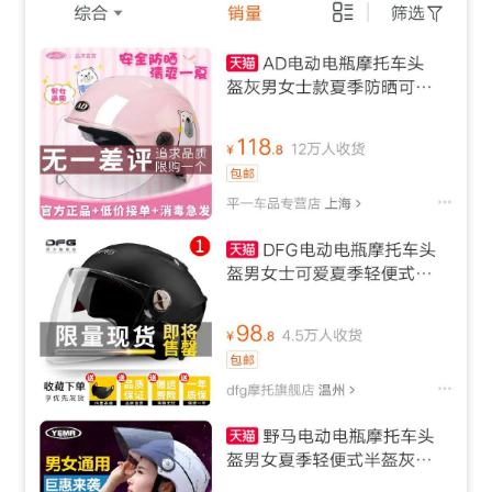
推
广
运
营
实
战
分
享
案
例
拆
解