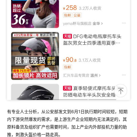
操
盘
手
C
l
u
b
干
货
精
选
有专业人士分析，从公安部发文到6月1日执行期时间较短，短期
内下游突然爆发的需求，是上游生产企业短期内无法满足的，其
原料备货及组织扩产也需要时间，加上产业内外部投机力量的助
推，刺激头盔价格一路走高。