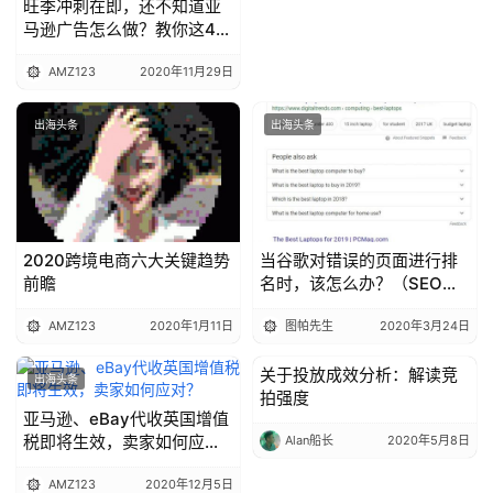
旺季冲刺在即，还不知道亚
精
马逊广告怎么做？教你这4
选
招！
AMZ123
2020年11月29日
出海头条
出海头条
2020跨境电商六大关键趋势
当谷歌对错误的页面进行排
前瞻
名时，该怎么办？（SEO优
化技巧）
AMZ123
2020年1月11日
图帕先生
2020年3月24日
关于投放成效分析：解读竞
出海头条
出海头条
拍强度
亚马逊、eBay代收英国增值
税即将生效，卖家如何应
Alan船长
2020年5月8日
对？
AMZ123
2020年12月5日