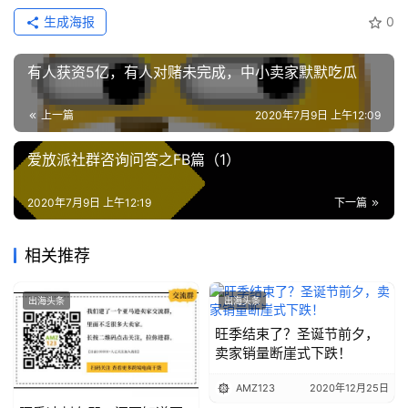
战
生成海报
0
分
享
有人获资5亿，有人对赌未完成，中小卖家默默吃瓜
案
上一篇
2020年7月9日 上午12:09
例
拆
爱放派社群咨询问答之FB篇（1）
解
2020年7月9日 上午12:19
下一篇
操
盘
相关推荐
手
C
出海头条
出海头条
l
u
旺季结束了？圣诞节前夕，
卖家销量断崖式下跌！
b
干
AMZ123
2020年12月25日
货