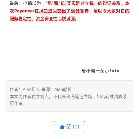
最后，小编以为，
“危”和“机”其实是对立统一的辩证关系，本
次Payoneer在风口浪尖交出了满分答卷，足以令大家对它的
服务稳定性、资金安全性心悦诚服。
首
页
给小编一朵小fafa
推
作者：Alan船长 来源：Alan船长
广
本文为作者独立观点，不代表出海笔记立场，如若转载请联系
原作者。
运
营
赞
(0)
实