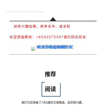
实
战
分
享
如有兴趣投稿、商务合作、或求职
案
例
欢迎添加微信：+6582273367或扫码加好友
拆
解
操
盘
手
推荐
C
l
阅读
u
b
干
我们为您准备了7点5度的文章精选，如您感兴趣，