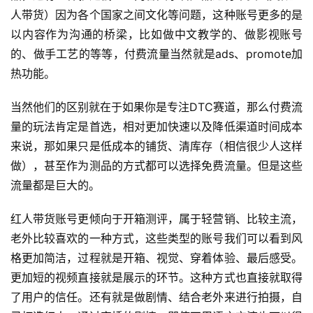
人带货）因为各个国家之间文化等问题，这种账号更多的是
以内容作为沟通的桥梁，比如做中文教学的、做影视账号
的、做手工艺的等等，付费流量当然就是ads、promote加
首
热功能。
页
当然他们的区别就在于如果你是专注DTC赛道，那么付费流
推
量的玩法肯定是首选，相对更加快速以及降低渠道时间成本
广
来说，那如果只是低成本的铺货、清库存（相信很少人这样
做），甚至作为测品的方式都可以选择免费流量。但是这些
运
营
流量都是巨大的。
红人带货账号更倾向于开箱测评，属于轻营销、比较主流，
实
老外比较喜欢的一种方式，这些类型的账号我们可以看到风
战
分
格更加简洁，过程就是开箱、视觉、穿着体验、最后感受。
享
更加短的视频直接就是展示的环节。这种方式也直接就取得
了用户的信任。还有就是做剧情、结合老外来进行拍摄，自
案