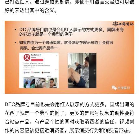
己打造红人，通过穿插的剧情，即使不用语言交流也可以很
例
好的表达出其中的含义。
拆
解
操
盘
手
C
l
u
b
干
货
DTC品牌号目前也是会用红人展示的方式更多，国牌出海的
精
花西子就是一个典型的例子，更多的是账号视频的调性要符
选
合站点产品，有产品个性的同时获取消费者的信任，视频创
作的内容应该更接近消费者，展示消费行为和消费者形态。