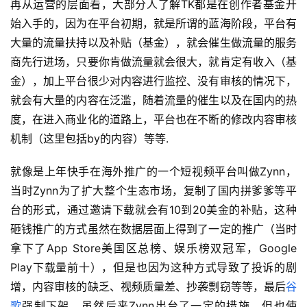
再从运营的层面看，大部分人了解TK都是在创作者基金开
始入手的，因为在平台初期，就是所谓的蓝海阶段，平台有
大量的流量扶持以及补贴（基金），就会催生做流量的服务
商先行进场，只要你肯做流量就会很大，就肯定有收入（基
金），加上平台很少对内容进行监控、没有审核的情况下，
就会有大量的内容在泛滥，随着流量的催生以及在国内的热
度，在进入商业化的道路上，平台也在不断的修改内容审核
机制（这里包括by的内容）等等.
就像是上年快手在海外推广的一个短视频平台叫做Zynn，
当时Zynn为了扩大整个生态市场，复制了国内拼爹爹等平
台的形式，通过邀请下载就会有10到20美金的补贴，这种
砸钱推广的方式虽然在数据层面上得到了一定的推广（当时
拿下了App Store美国区总榜、娱乐榜双冠军，Google 
Play下载量前十），但是也因为这种方式导致了投诉的剧
增，内容审核的缺乏、视频质量差、抄袭剽窃等等，最后
谷
歌
强制下架，虽然后来Zynn出台了一定的措施，但也使