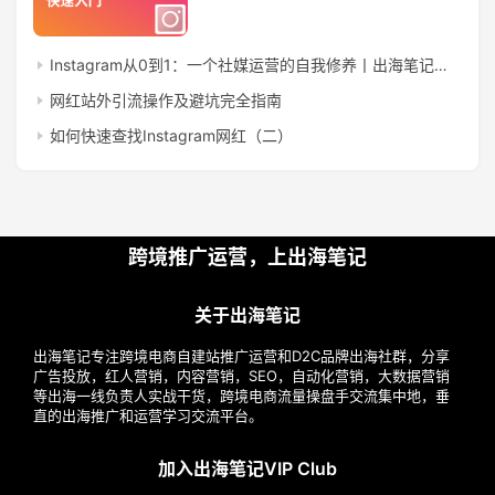
营
Instagram从0到1：一个社媒运营的自我修养丨出海笔记操盘手面对面32期精华
实
网红站外引流操作及避坑完全指南
战
分
如何快速查找Instagram网红（二）
享
案
例
跨境推广运营，上出海笔记
拆
解
关于出海笔记
出海笔记专注跨境电商自建站推广运营和D2C品牌出海社群，分享
操
广告投放，红人营销，内容营销，SEO，自动化营销，大数据营销
盘
等出海一线负责人实战干货，跨境电商流量操盘手交流集中地，垂
手
直的出海推广和运营学习交流平台。
C
l
加入出海笔记VIP Club
u