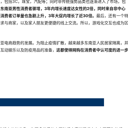
，包括3C，珠宝，汽配等；同时非传统强势品类也逐渐进入了市场，包
，
东南亚男性消费者骤增，3年内增长速度达女性的2倍，同时来自非中心
年消费者订单量也急剧上升
，3年大促内增长了近30倍。
最后，还有一个
寻求与商家，以及家人朋友更便捷的线上交流。所以，游戏化交互也成为
南亚电商趋势的发展。为阻止疫情扩散，越来越多东南亚人民居家隔离，
上互动娱乐以及防疫用品的准备，
这都使得网购在消费者中认可度的进一