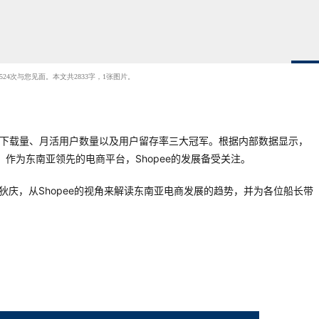
524次与您见面。本文共2833字，1张图片。
pee斩获总下载量、月活用户数量以及用户留存率三大冠军。根据内部数据显示，
.5%。作为东南亚领先的电商平台，Shopee的发展备受关注。
人狄庆，从Shopee的视角来解读东南亚电商发展的趋势，并为各位船长带