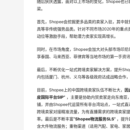
随后狄庆透露，面对以上市场的变化，Shopee
梁。
首先，Shopee会挖掘更多品类的卖家入驻，其中
具等非传统强势品类。针对不同市场2020年的重
动位等激励手段，帮助潜力卖家实现高增长。
同时，在市场角度，Shopee会加大对头部市场印
享泰国、马来西亚、菲律宾等当地市场的第一手资
最后，不断优化一站式跨境卖家解决方案，提升Sho
内包括厦门、杭州、义乌等各级政府达成战略合作
目前，Shopee上的中国跨境卖家队伍不断壮大，
因
皮国际平台SIP”
，主要是协助内贸卖家走向东南亚，
铺，并由Shopee代运营所有非台湾站点，一站式
跨境卖家对接精准流量，为有直播需求的跨境卖家提
率。最后是不断丰富
“Shopee物流服务SLS”
，提升
含大件物流服务；重物渠道（适用汽配、家电、家居用