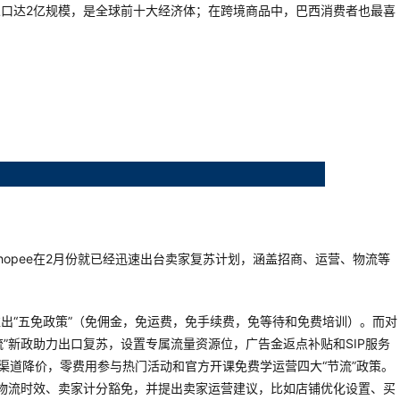
口达2亿规模，是全球前十大经济体；在跨境商品中，巴西消费者也最喜
opee在2月份就已经迅速出台卖家复苏计划，涵盖招商、运营、物流等
出“五免政策”（免佣金，免运费，免手续费，免等待和免费培训）。而对
节流”新政助力出口复苏，设置专属流量资源位，广告金返点补贴和SIP服务
渠道降价，零费用参与热门活动和官方开课免费学运营四大“节流”政策。
延长物流时效、卖家计分豁免，并提出卖家运营建议，比如店铺优化设置、买