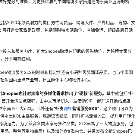
也已做好充分的准备，为更多优质的中国跨境卖家搭建通向东南亚蓝海的桥
就包括2020年颇具潜力的类目男性消费品、跨境大件、户外用品、宠物、
点类目打造卖家激励政策，包括限时特卖活动位、店铺免运、超级品牌日活
尼的投入和服务力度，扩大Shopee跨境在印尼的领先地位，为跨境卖家分
讯，分享电商红利。
pee物流服务SLS的时效和稳定性还有小语种客服翻译品质，也与中国国
，辐射国内重点产业带，建立孵化中心和物流中心。
此Shopee也针对卖家的多样化需求推出了“硬核”新服务。
其中就包括
“虾
首开台湾站点店铺，由中文市场切入，后借助SIP一键开通其他站点店
直达东南亚七大市场。此外还有
“虾皮
网红
营销服务SKS”
，这个项目可以为
供本土KOL主播服务，规避语言壁垒，同时扩充流量入口，提升用户转
跨境运力。为了兼容各类卖家与多种品类，SLS丰富了三大物流服务，包
品、鞋包等重物商品）以及海外仓&海内仓。并且发布全新Shopee巴