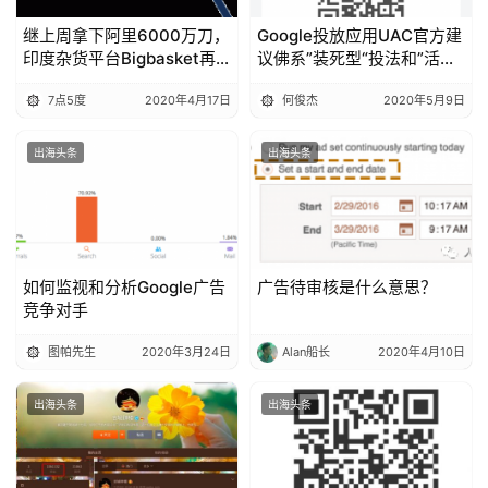
拆
解
继上周拿下阿里6000万刀，
Google投放应用UAC官方建
印度杂货平台Bigbasket再
议佛系”装死型“投法和”活跃
获阿里5000万美元资金
型“投法对比及解释
操
7点5度
2020年4月17日
何俊杰
2020年5月9日
盘
手
出海头条
出海头条
C
l
u
b
干
如何监视和分析Google广告
广告待审核是什么意思？
货
竞争对手
精
选
图帕先生
2020年3月24日
Alan船长
2020年4月10日
出海头条
出海头条