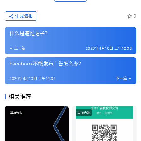
首
生成海报
0
页
什么是速推帖子？
推
广
上一篇
2020年4月10日 上午12:08
运
Facebook不能发布广告怎么办?
营
2020年4月10日 上午12:09
下一篇
实
战
相关推荐
分
享
出海头条
出海头条
案
例