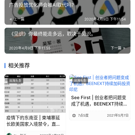
广告投放优化师会被AI取代吗?
上一篇
2020年4月9日 下午11:54
《见识》你最终能走多远，取决于见识。
2020年4月9日 下午11:55
下一篇
相关推荐
出海头条
出海头条
See First | 创业者把问题变
成了机遇，BEENEXT持续加
码投资印尼
7点5度
2021年5月7日
疫情下的东南亚 | 柬埔寨延
长欧美国家入境禁令，直至
疫情好转