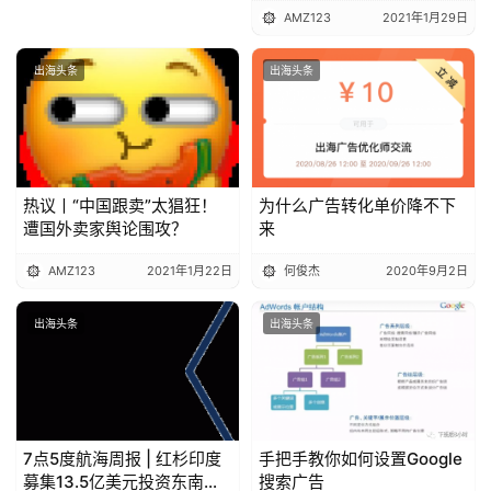
AMZ123
2021年1月29日
出海头条
出海头条
热议丨“中国跟卖”太猖狂！
为什么广告转化单价降不下
遭国外卖家舆论围攻？
来
AMZ123
2021年1月22日
何俊杰
2020年9月2日
出海头条
出海头条
7点5度航海周报 | 红杉印度
手把手教你如何设置Google
募集13.5亿美元投资东南亚
搜索广告