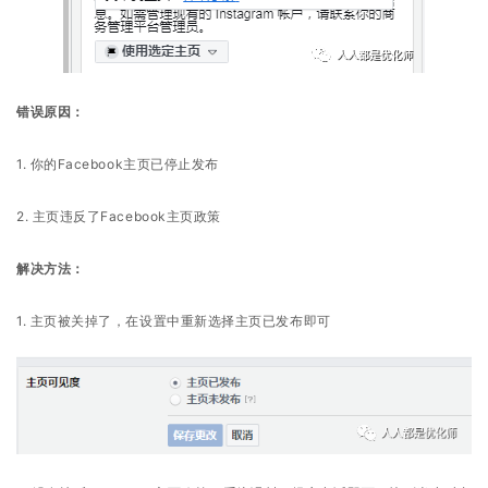
操
盘
手
错误原因：
C
l
1. 你的Facebook主页已停止发布
u
b
2. 主页违反了Facebook主页政策
干
货
解决方法：
精
选
1. 主页被关掉了，在设置中重新选择主页已发布即可