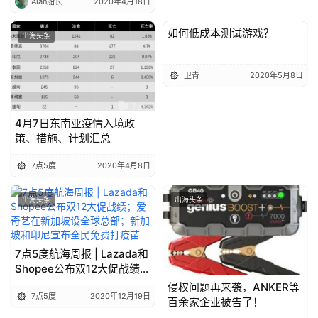
Alan船长
2020年4月18日
如何低成本测试游戏？
出海头条
出海头条
卫青
2020年5月8日
4月7日东南亚疫情入境政
策、措施、计划汇总
7点5度
2020年4月8日
出海头条
出海头条
7点5度航海周报 | Lazada和
Shopee公布双12大促战绩；
爱奇艺在新加坡设全球总
侵权问题再来袭，ANKER等
7点5度
2020年12月19日
部；新加坡和印尼宣布全民
百余家企业被告了！
免费打疫苗