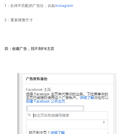
页
1：去掉不匹配的广告位，比如
instagram
2：重新调整尺寸
推
广
运
四：创建广告，找不到FB主页
营
实
战
分
享
案
例
拆
解