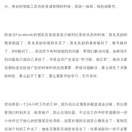
分。再好的智能工具也有变成智障的时候，系统一抽风，钱包就要空。
投放过Facebook的朋友应该或多或少碰到过系统失灵的时候：莫名其妙的
预算跑超了；莫名其妙的规则失灵了；莫名其妙的素材被封了，账号被封
了，BM被封了……虽说官方有时候能找到问题，帮我们解决问题，如果找不
到问题就只能自己承担了，毕竟这些广告是在“学习期，很正常”。
相信大家
也都知道在投放广告的时候时机也很重要，即使问题解决，要么错失了买量
的时机，要么起不了量了，要么重新开始学习，无可奈何。
优化师是一个24小时工作的工种，因为花出去预算的都是真金白银，所以需
要我们时刻关注，检查账户，防止出现问题。不过在工作中经常能看到一些
小伙伴过于放心的把预算交给系统：
设置好规则后就安心睡觉去了；
复制完
后就干别的工作去了；
修改完预算后就想创意去了；
结果就踩到一些不必要