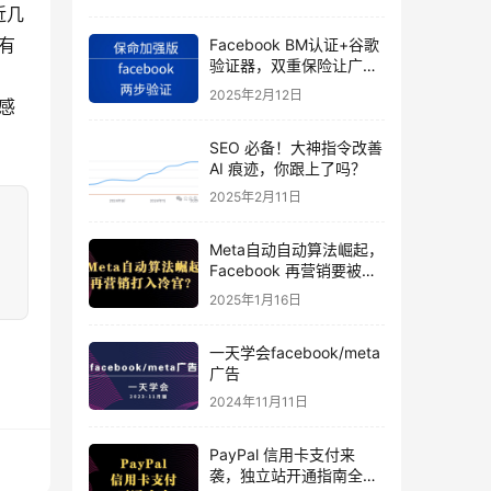
近几
有
Facebook BM认证+谷歌
验证器，双重保险让广告
投手账号稳如泰山
2025年2月12日
感
SEO 必备！大神指令改善
AI 痕迹，你跟上了吗？
2025年2月11日
Meta自动自动算法崛起，
Facebook 再营销要被打
入冷宫？
2025年1月16日
一天学会facebook/meta
广告
2024年11月11日
PayPal 信用卡支付来
袭，独立站开通指南全揭