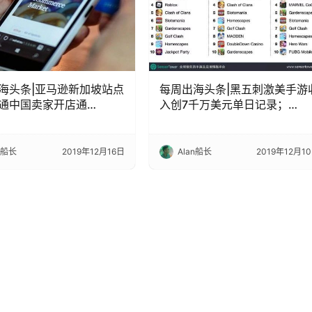
海头条|亚马逊新加坡站点
每周出海头条|黑五刺激美手游
通中国卖家开店通
入创7千万美元单日记录；
ay正式上线“再次购买”功
Instagram限制平台广告推送
opify上架订单通知应用
T-K ADS新增自定义受众事件
n船长
2019年12月16日
Alan船长
2019年12月1