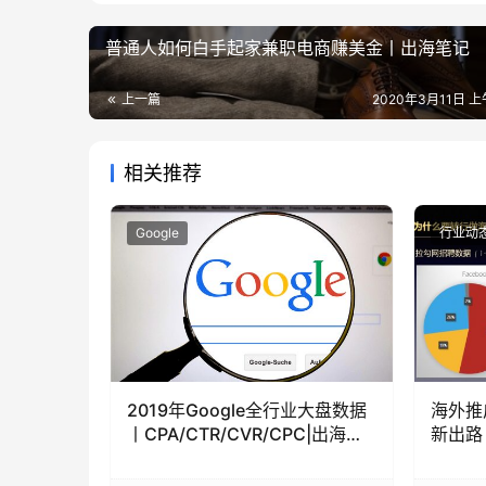
普通人如何白手起家兼职电商赚美金丨出海笔记
上一篇
2020年3月11日 上
相关推荐
Google
行业动
2019年Google全行业大盘数据
海外推
丨CPA/CTR/CVR/CPC|出海笔
新出路
记