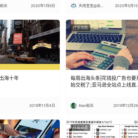
n船长
2020年1月6日
天线宝宝@出海笔记
2023年5月1
态
行业动态
出海十年
每周出海头条|花钱投广告也要
始交税了;亚马逊全站点上线直
功能|出海笔记
2019年11月4日
Alan船长
2019年12月2
态
行业动态