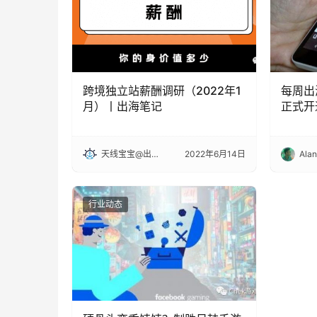
跨境独立站薪酬调研（2022年1
每周出
月）丨出海笔记
正式开
道;eB
能;Sh
天线宝宝@出海笔记
2022年6月14日
Ala
行业动态