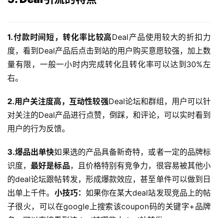
例
拆
解
1.付款时间短，转化率比较高
Deal产品使用较大的折扣力
度，看到Deal产品后点击到站的用户购买意愿较强，加上数
操
量有限，一般一小时内完成转化且转化率可以达到30%左
盘
手
右。
C
l
2.用户关注度高，互动性较强
Deal论坛和群组，用户可以针
u
对关注的Deal产品进行点赞，倒踩，和评论，可以实时看到
b
用户的行为反馈。
干
货
3.爆品出单快
如果选的产品具备新奇特，或者一定的品牌标
精
识度，
最好是标品
，且价格特别有竞争力，很容易被其他小
选
的deal论坛跟帖转发，形成爆款效应，甚至单件可以做到日
出单上千件。
小技巧：
如果你在某大deal站发现竞品上的帖
子很火，可以在google上搜索该coupon码的关键字+品牌