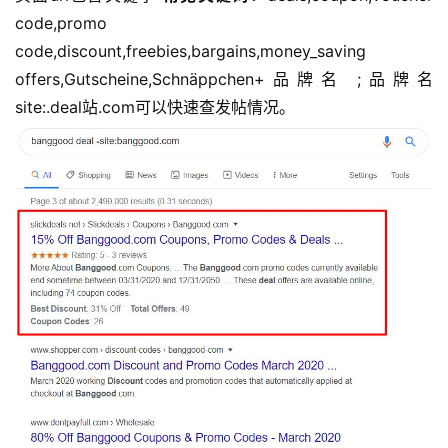
code,promo 
code,discount,freebies,bargains,money_saving 
offers,Gutscheine,Schnäppchen+品牌名 ;品牌名 
site:.deal站.com可以快速查发帖情况。 