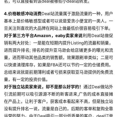
名，可以直接看到该deal被哪些小deal站转发。
4.价格敏感冲动消费
Deal站流量属于激励流量的一种，用户
基本上是价格敏感型或者可以说是爱贪小便宜的一类人，一
旦关注到喜欢的大品牌在网站上做最低价很容易吸引下单。 
对于第三方平台Amazon，eaby卖家来说
利用Deal站做促
销有两大好处：一是能在短期内提升Listing的流最和销量，
进而提升排名; 排名的提升亚马逊会给店铺更多的曝光和流
量，进而带动其他品类的销售额，效果跟刷单类似；二是可
以快速清理库存，如果是FBA还可以节约一定的仓储费用。
总结来说就是前期薄利或者亏损来获取亚马逊提供的免费流
量，有一定的投资价值。 
对于独立站卖家来说，却不是那么好学的！
通过Deal做站外
引流前期可以吸引源源不断的新客进来,广告的成本直接摊
在产品上，让利于客户，获客成本看起来不高，但是独立站
没有提升排名一说，流量是自己的，后期的客单和复购全靠
运营的努力。由于Deal吸引一部分低质量的客户，deal订单