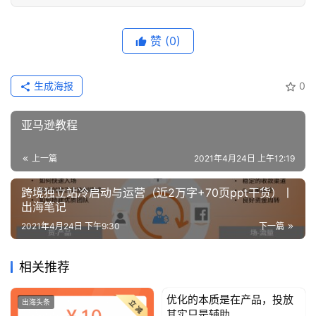
赞
(0)
生成海报
0
亚马逊教程
上一篇
2021年4月24日 上午12:19
跨境独立站冷启动与运营（近2万字+70页ppt干货）丨
出海笔记
2021年4月24日 下午9:30
下一篇
相关推荐
优化的本质是在产品，投放
出海头条
出海头条
其实只是辅助