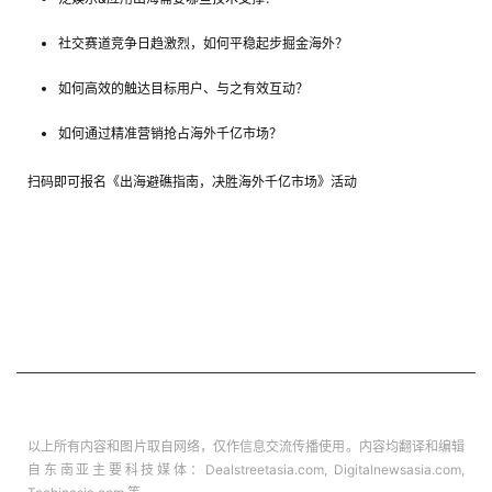
社交赛道竞争日趋激烈，如何平稳起步掘金海外？
如何高效的触达目标用户、与之有效互动？
如何通过精准营销抢占海外千亿市场？
扫码即可报名《出海避礁指南，决胜海外千亿市场》活动
以上所有内容和图片取自网络，仅作信息交流传播使用。内容均翻译和编辑
自东南亚主要科技媒体：Dealstreetasia.com, Digitalnewsasia.com,