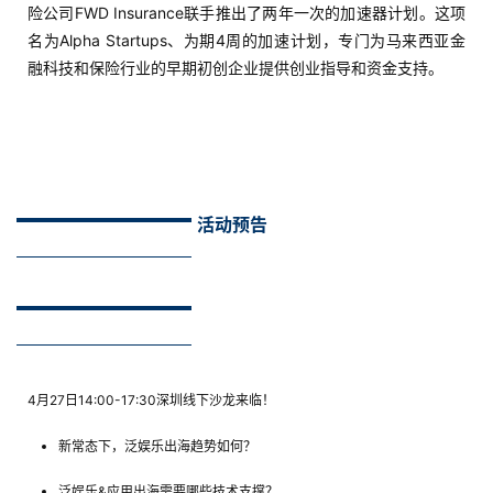
险公司FWD Insurance联手推出了两年一次的加速器计划。这项
享
名为Alpha Startups、为期4周的加速计划，专门为马来西亚金
融科技和保险行业的早期初创企业提供创业指导和资金支持。
案
例
拆
解
操
活动预告
盘
手
C
l
u
b
干
4月27日14:00-17:30深圳线下沙龙来临！
货
新常态下，泛娱乐出海趋势如何？
精
选
泛娱乐&应用出海需要哪些技术支撑？