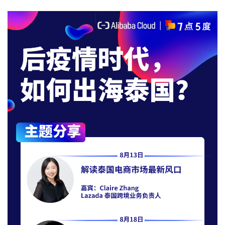
案
例
拆
解
操
盘
手
C
l
u
b
干
货
精
选