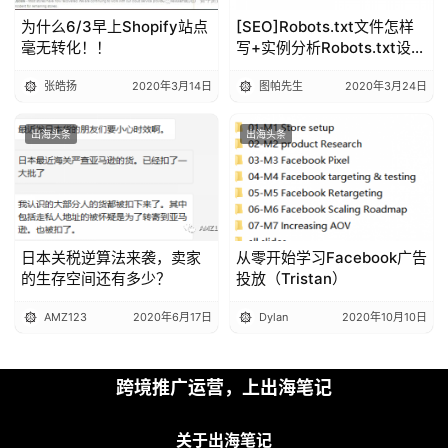
为什么6/3早上Shopify站点
[SEO]Robots.txt文件怎样
毫无转化！！
写+实例分析Robots.txt设置
（附各大搜索引擎蜘蛛特
张皓扬
2020年3月14日
图帕先生
2020年3月24日
征）
出海头条
出海头条
日本关税逆算法来袭，卖家
从零开始学习Facebook广告
的生存空间还有多少？
投放（Tristan）
AMZ123
2020年6月17日
Dylan
2020年10月10日
跨境推广运营，上出海笔记
关于出海笔记