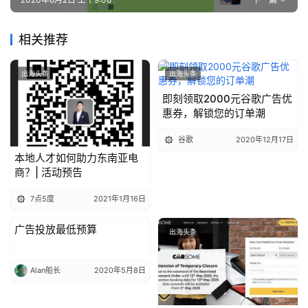
相关推荐
出海头条
出海头条
即刻领取2000元谷歌广告优
惠券，解锁您的订单潮
谷歌
2020年12月17日
本地人才如何助力东南亚电
商？| 活动预告
7点5度
2021年1月16日
广告投放最低预算
出海头条
出海头条
Alan船长
2020年5月8日