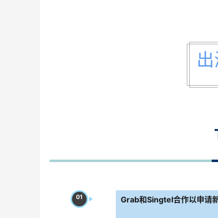
出
01
Grab和Singtel合作以