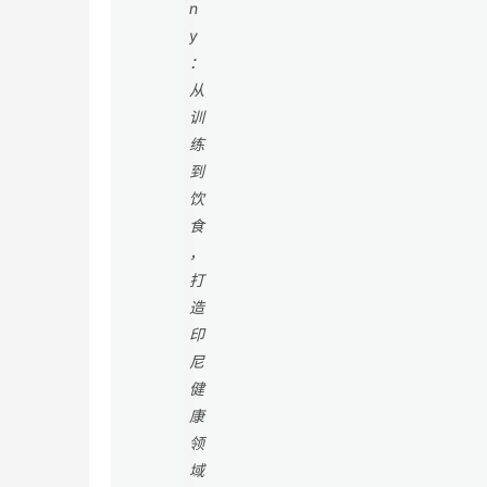
n
y
：
从
训
练
到
饮
食
，
打
造
印
尼
健
康
领
域