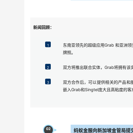
新闻回顾：
东南亚领先的超级应用Grab 和亚洲
1
牌照。
双方将推出联合实体，Grab将拥有该实
2
双方合作后，可以提供相关的产品和
3
嵌入Grab和Singtel庞大且高粘度
02
蚂蚁金服向新加坡金管局提