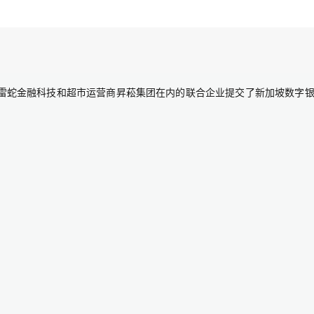
，包括雷蛇金融科技和超市运营商昇菘集团在内的联合企业提交了新加坡数字