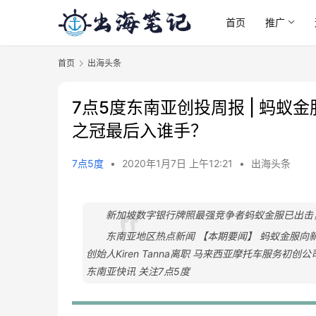
首页
推广
首页
出海头条
7点5度东南亚创投周报 | 蚂蚁
之冠最后入谁手？
7点5度
•
2020年1月7日 上午12:21
•
出海头条
新加坡数字银行牌照最强竞争者蚂蚁金服已出击
东南亚地区热点新闻 【本期要闻】 蚂蚁金服向新
创始人Kiren Tanna离职 马来西亚摩托车服务初创公司De
东南亚快讯 关注7点5度