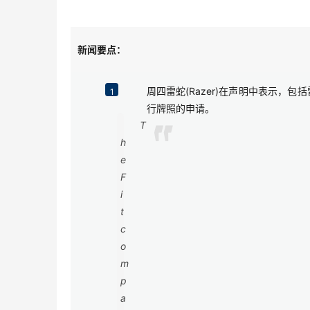
新闻要点：
周四雷蛇(Razer)在声明中表示
1
行牌照的申请。
T
h
e
F
i
t
c
o
m
p
a