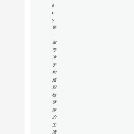
a
n
y
是
一
家
专
注
于
构
建
积
极
健
康
的
生
活