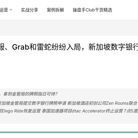
运营
实战分享
案例拆解
操盘手Club干货精选
金服、Grab和雷蛇纷纷入局，新加坡数字银
，拿到金管局的牌照指日可待？
加坡金管局提交数字银行牌照申请 新加坡酒店初创公司Zen Rooms联合
go Ride恢复运营 泰国加速器项目dtac Accelerator终止运营 7点5度