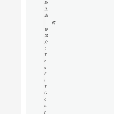
新
生
态
项
目
简
介
：
T
h
e
F
I
T
C
o
m
p