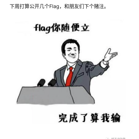
推
下周打算公开几个Flag，和朋友们下个赌注。
广
运
营
实
战
分
享
案
例
拆
解
操
盘