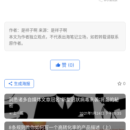
手
C
l
u
作者：是祥子啊 来源：是祥子啊
b
本文为作者独立观点，不代表出海笔记立场，如若转载请联系
干
原作者。
货
精
选
赞
(0)
生成海报
0
洞悉诸多自媒体文章冠名“新型冠状病毒来袭”背后的秘
密
上一篇
2021年1月24日 下午10:35
8条规则教你如何写一个高转化率的产品描述（上）