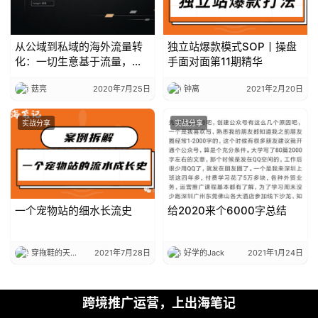
从公域到私域的海外流量转
独立站爆款模式SOP丨操盘
化：一切生意基于流量，一
手面对面第11期精华
切交易基于信任丨出海笔记
菇亮
2020年7月25日
钟离
2021年2月20日
操盘手Club分享精华
实战分享
实战分享
一个宠物站的细水长流史
给2020来个6000字总结
穿拖鞋的天线宝宝
2021年7月28日
好学的Jack
2021年1月24日
跨境推广运营，上出海笔记