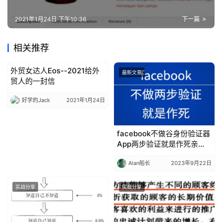
2021年1月24日 下午10:36
下一篇
相关推荐
外贸女达人Eos--2021给外
实战分享
最新文章
贸人的一封信
好学的Jack
2021年1月24日
facebook不做谷身份验证器
App两步验证就是作死亲
测，广告投手和SNS运营必
Alan船长
2023年9月22日
备，建议收藏
实战分享
实战分享