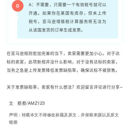
拆
A：不需要，只需要一个有效税号就可以
0
解
开通。如果你在某国有库存，但未上传
3
税号，亚马逊增值税计算服务将无法为
操
盘
从该国发货的订单生成发票。
手
C
l
在亚马逊规则愈加完善的当下，卖家需要更加小心。对于达
u
标的卖家，此项新规并没什么影响，对于没有达标的卖家，
b
当务之急是上传发票降低发票缺陷率，确保达标不被禁售。
干
货
精
关于发票缺陷率，卖家有什么想法？欢迎留言评论进行分享~
选
文 蔡蔡/AMZ123
声明：
转载本文不得修改标题及原文，并保留来源以及原文
链接