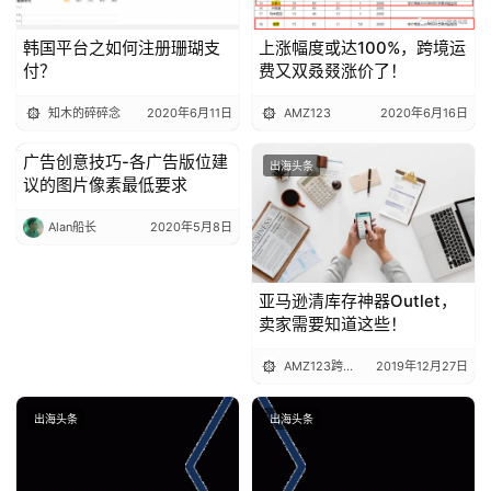
韩国平台之如何注册珊瑚支
上涨幅度或达100%，跨境运
付？
费又双叒叕涨价了！
知木的碎碎念
2020年6月11日
AMZ123
2020年6月16日
广告创意技巧-各广告版位建
出海头条
出海头条
议的图片像素最低要求
Alan船长
2020年5月8日
亚马逊清库存神器Outlet，
卖家需要知道这些！
AMZ123跨境电商
2019年12月27日
出海头条
出海头条