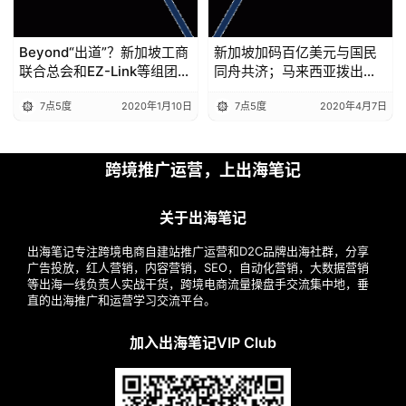
Beyond“出道”？新加坡工商
新加坡加码百亿美元与国民
联合总会和EZ-Link等组团申
同舟共济；马来西亚拨出数
请新加坡数字银行牌照
十亿美金，关怀人民中小型
7点5度
2020年1月10日
7点5度
2020年4月7日
企业
跨境推广运营，上出海笔记
关于出海笔记
出海笔记专注跨境电商自建站推广运营和D2C品牌出海社群，分享
广告投放，红人营销，内容营销，SEO，自动化营销，大数据营销
等出海一线负责人实战干货，跨境电商流量操盘手交流集中地，垂
直的出海推广和运营学习交流平台。
加入出海笔记VIP Club