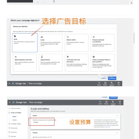
l
u
b
干
货
精
选