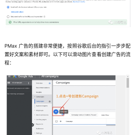
运
营
实
战
PMax 广告的搭建非常便捷，按照谷歌后台的指引一步步配
分
置好文案和素材即可。以下可以滑动图片查看创建广告的流
享
程：
案
例
拆
解
操
盘
手
C