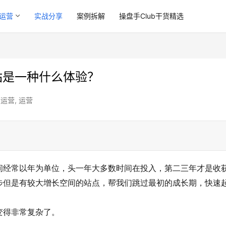
运营
实战分享
案例拆解
操盘手Club干货精选
立站是一种什么体验？
商运营
,
运营
。
间经常以年为单位，头一年大多数时间在投入，第二三年才是收
步但是有较大增长空间的站点，帮我们跳过最初的成长期，快速
变得非常复杂了。