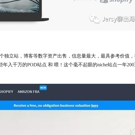
上万个独立站，博客等数字资产出售，信息量最大，最具参考价值，
入千万的POD站点 和 喂！这个毫不起眼的niche站点一年200