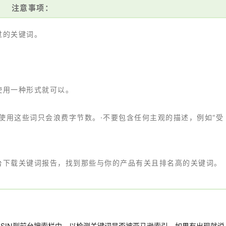
注意事项：
过的关键词。
使用一种形式就可以。
”等词汇，使用这些词只会浪费字节数。·不要包含任何主观的描述，例如“受
台下载关键词报告，找到那些与你的产品有关且排名高的关键词。
SIN到前台搜索栏中，以检测关键词是否被亚马逊索引，如果有出现就说