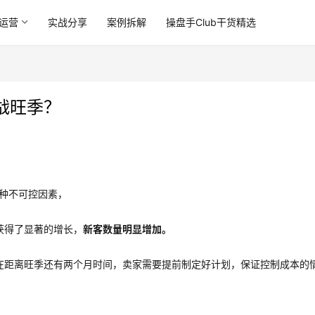
运营
实战分享
案例拆解
操盘手Club干货精选
战旺季？
各种不可控因素，
获得了显著的增长，
新客数量明显增加。
在距离旺季还有两个月时间，卖家需要提前制定好计划，保证控制成本的