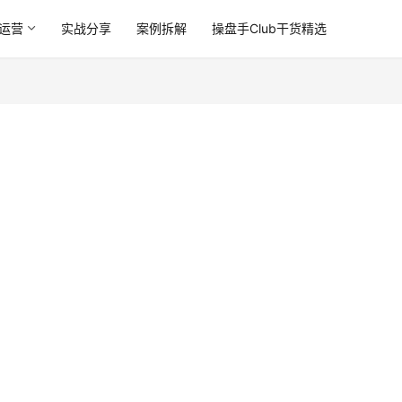
运营
实战分享
案例拆解
操盘手Club干货精选
）