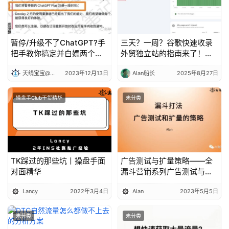
暂停/升级不了ChatGPT?手
三天？一周？谷歌快速收录
把手教你搞定并白嫖两个月,
外贸独立站的指南来了！丨
真香丨出海笔记
出海笔记
天线宝宝@出海笔记
2023年12月13日
Alan船长
2025年8月27日
操盘手Club干货精华
未分类
TK踩过的那些坑丨操盘手面
广告测试与扩量策略——全
对面精华
漏斗营销系列广告测试与扩
量策略：全漏斗营销
Lancy
2022年3月4日
Alan
2023年5月5日
未分类
未分类