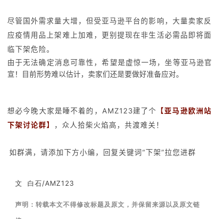
尽管国外需求量大增，但受亚马逊平台的影响，大量卖家反
应疫情用品上架难上加难，更别提现在非生活必需品即将面
临下架危险。
由于无法确定消息可靠性，希望是虚惊一场，坐等亚马逊官
宣！目前形势难以估计，卖家们还是要做好准备应对。
想必今晚大家是睡不着的，AMZ123建了个
【亚马逊欧洲站
下架讨论群】
，众人拾柴火焰高，共渡难关！
如群满，请添加下方小编，回复关键词“下架”拉您进群
文 白石/AMZ123
声
明
：
转
载
本
文
不
得
修
改
标
题
及
原
文
，
并
保
留
来
源
以
及
原
文
链