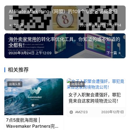
Affiliate Marketing（网盟）的109个专业名词概念扫
盲
上一篇
2020年3月22日 下午11:14
海外卖家常用的转化率优化工具，你知道的或不知道的
全都有！
2020年3月24日 上午12:09
下一篇
相关推荐
出海头条
出海头条
女子入职聚会遭强奸，罪犯
竟来自这家跨境物流公司！
AMZ123
2020年12月1日
7点5度航海周报 |
Wavemaker Partners完成