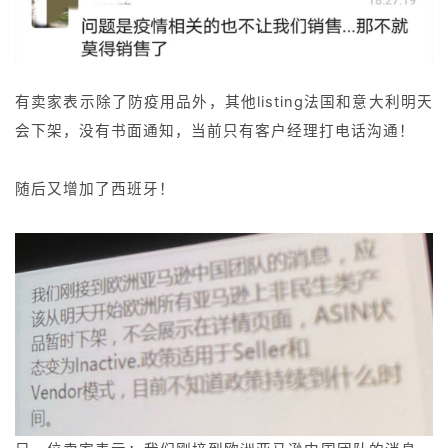
页
推
广
有卖家表示除了防疫用品外，其他listing法国和意大利明天
会下架，没有书面通知，当前只有客户经理打电话沟通！
运
营
随后又增加了西班牙！
实
战
分
享
案
例
拆
解