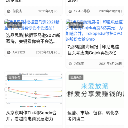
球专属群
么办?
何俊杰
2021年1月30日
12.4-5等你赴约
2020年11月11日
出海头条
出海头条
选品思路|挖掘亚马逊2021新
蓝海，关键看你会不会选
7点5度航海周报 | 印尼电信
品！
巨头考虑向Gojek再投3亿美
AMZ123
2020年12月26日
元；为加速合并，
7点5度
2021年4月24日
Tokopedia欲把OVO的股份
卖给Grab
出海头条
出海头条
从京东叫停Tiki和Sendo合
运营、市场、留存、转化参
并，看越南电商发展潜力
考阅读二