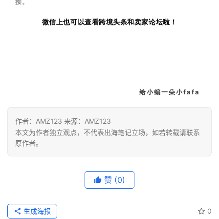
接
。
微信上也可以查看跨境头条和卖家论坛啦！
给
小
编
一
朵
小
f
a
f
a
作者：AMZ123 来源：AMZ123
本文为作者独立观点，不代表出海笔记立场，如若转载请联系
原作者。
赞
(0)
生成海报
0