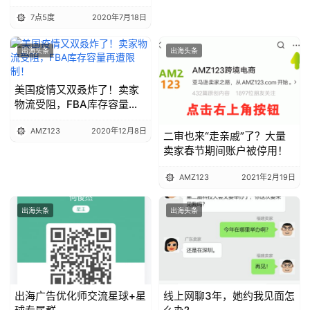
第三只东南亚基金募集，金
7点5度
2020年7月18日
额达1.1亿美元；Grab菲律宾
负责人离职
出海头条
出海头条
美国疫情又双叒炸了！卖家
物流受阻，FBA库存容量再
遭限制！
AMZ123
2020年12月8日
二审也来“走亲戚”了？大量
卖家春节期间账户被停用！
AMZ123
2021年2月19日
出海头条
出海头条
出海广告优化师交流星球+星
线上网聊3年，她约我见面怎