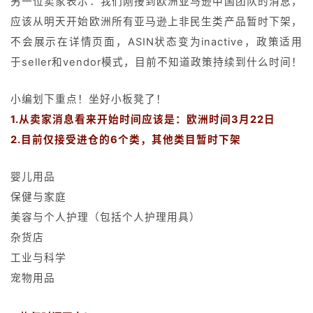
另一位卖家表示：我们刚接到欧洲亚马逊中国团队的消息，
操
应该从明天开始欧洲所有亚马逊上非民生类产品暂时下架，
盘
不会展示在详情页面，ASIN状态变为inactive，政策适用
手
于seller和vendor模式，目前不知道政策持续到什么时间！
C
l
u
小编划下重点！坐好小板凳了！
b
1.从卖家消息看来开始时间应该是：欧洲时间3月22日
干
2.目前仅接受进仓的6个类，其他类目暂时下架
货
精
婴儿用品
选
保健与家庭
美容与个人护理（包括个人护理用具）
杂货店
工业与科学
宠物用品