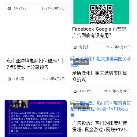
AMZ123
2021年3月17日
Facebook-Google 再营销
广告到底有没有用？
何俊杰
2020年5月13日
东南亚跨境电商如何破局？|
出海头条
出海头条
7点5度线上分享预告
矛盾激化！姐夫遭遇美国民
众抗议
7点5度
2020年4月7日
AMZ123
2020年12月30日
出海头条
出海头条
广告投放：热门的印度前置
贷超+真金游戏+网赚+1V1聊
天项目