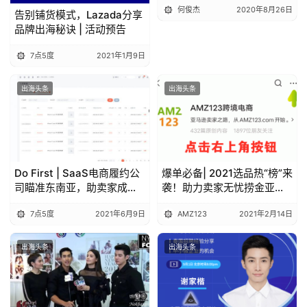
何俊杰
2020年8月26日
告别铺货模式，Lazada分享
品牌出海秘诀 | 活动预告
7点5度
2021年1月9日
出海头条
出海头条
Do First | SaaS电商履约公
爆单必备| 2021选品热“榜”来
司瞄准东南亚，助卖家成本
袭！助力卖家无忧捞金亚马
降低40%，签收率提高15%
逊（下）
7点5度
2021年6月9日
AMZ123
2021年2月14日
出海头条
出海头条