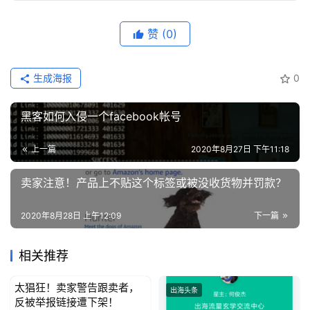
赞
(0)
生成海报
0
黑客如何入侵一个facebook帐号
上一篇
2020年8月27日 下午11:18
卖家注意！产品上不贴这个标签或被没收货物并罚款？
2020年8月28日 上午12:09
下一篇
相关推荐
太猖狂！卖家警告跟卖者，
出海头条
出海头条
反被举报链接遭下架！