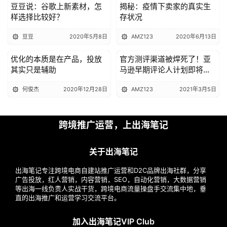
豆豆说：谷歌上新素材，怎
揭秘：疫情下卖家的真实生
样选择比较好？
存状况
豆豆
2020年5月8日
AMZ123
2020年6月13日
优化的本质是在产品，投放
官方测评渠道被焊死了！亚
出海头条
出海头条
其实只是辅助
马逊早期评论人计划即将关
闭！
何俊杰
2020年12月28日
AMZ123
2021年3月5日
跨境推广运营，上出海笔记
关于出海笔记
出海笔记专注跨境电商自建站推广运营和D2C品牌出海社群，分享
广告投放，红人营销，内容营销，SEO，自动化营销，大数据营销
等出海一线负责人实战干货，跨境电商流量操盘手交流集中地，垂
直的出海推广和运营学习交流平台。
加入出海笔记VIP Club