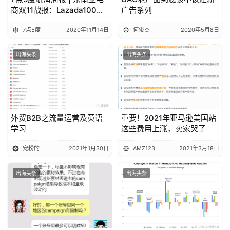
商双11战报：Lazada100秒
广告系列
成交额超1100万美元；
7点5度
2020年11月14日
何俊杰
2020年5月8日
Shopee一天销2亿件商品
······
出海头条
出海头条
外贸B2B之流量运营及英语
重要！2021年亚马逊美国站
学习
这些费用上涨，卖家哭了
宠粉的
2021年1月30日
AMZ123
2021年3月18日
出海头条
出海头条