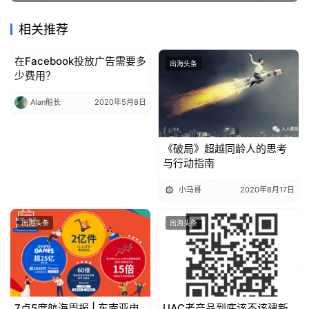
相关推荐
在Facebook投放广告需要多
出海头条
出海头条
少费用？
Alan船长
2020年5月8日
《破局》超越同龄人的思考
与行动指南
小马哥
2020年8月17日
出海头条
出海头条
7点5度航海周报 | 东南亚电
UAC老产品到底该不该建新