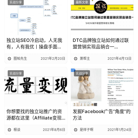
实战分享
最新文章
独立站SEO冷启动，人无我
DTC品牌独立站如何通过联
有，人有我优丨操盘手面对
盟营销实现品销合一
面第10期精华
（SHEIN案例）丨操盘手面
图帕先生
2021年2月20日
萧帮主
2021年4月13日
对面20期精华
实战分享
实战分享
你想要找的独立站推广的资
发掘Facebook广告“角度”的
源都在这里（Affiliate变现
方法
篇）|出海笔记
根谈
2021年8月6日
是祥子啊
2021年1月24日