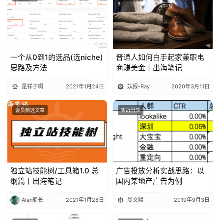
一个从0到1的选品(选niche)
普通人如何白手起家兼职电
思路及方法
商赚美金丨出海笔记
是祥子啊
2021年1月24日
妖猴-Ray
2020年3月11日
会员精选文章
实战分享
独立站技能树/工具箱1.0 总
广告投放分析实战思路：以
纲篇丨出海笔记
国内某地产广告为例
Alan船长
2021年1月28日
周文熙
2019年9月3日