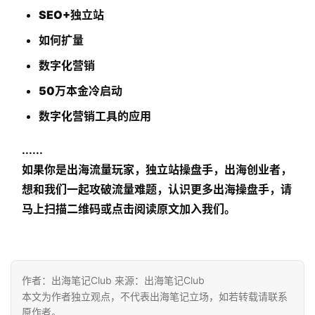
SEO+独立站
如何扩量
首
数字化营销
页
50万本金冷启动
推
数字化营销工具的应用
广
......
运
如果你是出海流量玩家，独立站操盘手，出海创业者，
营
想和我们一起攻破流量难题，认识更多出海操盘手，请
马上扫描二维码或点击阅读原文加入我们。
实
战
分
享
作者：出海笔记Club 来源：出海笔记Club
本文为作者独立观点，不代表出海笔记立场，如若转载请联系
案
原作者。