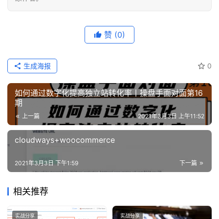
例
拆
解
赞
(0)
操
生成海报
0
盘
手
如何通过数字化提高独立站转化率丨操盘手面对面第16
C
期
l
上一篇
2021年3月3日 上午11:52
u
b
cloudways+woocommerce
干
货
2021年3月3日 下午1:59
下一篇
精
选
相关推荐
实战分享
实战分享