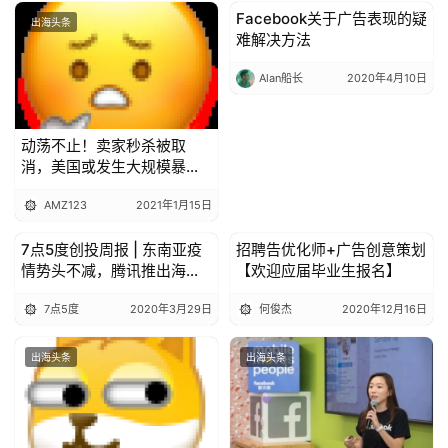
广
Facebook关于广告表现的疑
出海头条
出海头条
难解决方法
运
Alan船长
2020年4月10日
营
动荡不止！卖家秒杀被取
实
消，美国或发生大规模暴
战
乱？！
分
AMZ123
2021年1月15日
享
7点5度创投周报 | 东南亚疫
招聘告优化师+广告创意策划
出海头条
出海头条
情势头不减，腾讯推出海外
【欢迎应届毕业生报名】
案
远程办公软件；Gojek高管捐
例
7点5度
2020年3月29日
何俊杰
2020年12月16日
献25%的年薪补贴网约车司
拆
机
解
出海头条
出海头条
操
盘