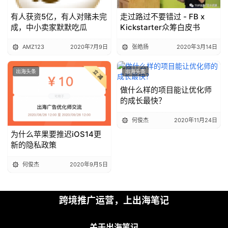
手
C
有人获资5亿，有人对赌未完
走过路过不要错过 - FB x
l
成，中小卖家默默吃瓜
Kickstarter众筹白皮书
u
AMZ123
2020年7月9日
张皓扬
2020年3月14日
b
干
出海头条
出海头条
货
精
做什么样的项目能让优化师
选
的成长最快？
何俊杰
2020年11月24日
为什么苹果要推迟iOS14更
新的隐私政策
何俊杰
2020年9月5日
跨境推广运营，上出海笔记
关于出海笔记