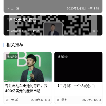
上一篇
2020年8月3日 下午11:18
“译”起出海东南亚
2020年8月4日 上午12:21
下一篇
相关推荐
出海头条
出海头条
首
专注电动车电池的背后，是
​【二月谈】一个人的独白
400亿美元的能源市场
页
7点5度
2020年4月15日
根叶
2020年3月20日
推