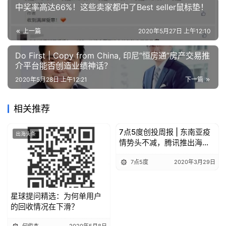
中奖率高达66%！这些卖家都中了Best seller鼠标垫！
上一篇
2020年5月27日 上午12:10
Do First | Copy from China, 印尼“恒房通”房产交易推
介平台能否创造业绩神话？
2020年5月28日 上午12:21
下一篇
相关推荐
7点5度创投周报 | 东南亚疫
出海头条
出海头条
情势头不减，腾讯推出海外
远程办公软件；Gojek高管捐
7点5度
2020年3月29日
献25%的年薪补贴网约车司
机
星球提问精选：为何单用户
的回收情况在下滑？
何俊杰
2020年5月8日