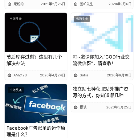
宠粉的
2021年2月25日
图帕先生
2020年9月6日
出海头条
出海头条
节后库存过剩？这里有几个
叮~邀请你加入“COD行业交
解决办法
流微信群”，请查收！
AMZ123
2020年4月24日
Sofia
2020年6月18日
独立站七种获取站外推广资
出海头条
出海头条
源的方式，你知道哪几种
根谈
2020年5月25日
Facebook广告账单的运作原
理是什么？