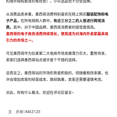
货
的境外网购更具价格优势），小众选品也十分受追捧。
精
选
从消费品类来看，墨西哥消费特别喜欢在网上购买
服装配饰和电
子产品，
在所有网购人群中，
有近三分之二的人曾进行跨境消
费。
其中，对于中国品牌，墨西哥消费者的接受度很高。
墨西哥的电子商务消费持续增长，使其成为对海内外卖家最具吸
引力的市场之一。
可见墨西哥作为拉美第二大电商市场发展潜力巨大，蓄势待发，
卖家们选择墨西哥站点或许是个不错的选择。
总而言之，墨西哥站的市场形势是积极的，但随着税改来袭，也
许会增加卖家的经营成本，孰轻孰重，卖家还需要谨慎考虑。
对此，你有什么看法，欢迎在评论区留言~
文 亦昕/AMZ123