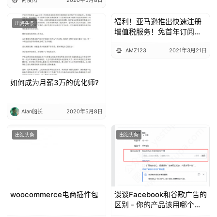
福利！亚马逊推出快速注册
出海头条
出海头条
增值税服务！免首年订阅
费！
AMZ123
2021年3月21日
如何成为月薪3万的优化师?
Alan船长
2020年5月8日
出海头条
出海头条
woocommerce电商插件包
谈谈Facebook和谷歌广告的
区别 - 你的产品该用哪个广
告平台？