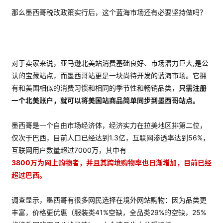
实
那么墨西哥税改政策实行后，这个蓝海市场还有必要坚持做吗？
战
分
享
对于卖家来说，亚马逊北美站消费基础良好、市场潜力巨大,是公
案
认的宝藏站点，而墨西哥站更是一块尚待开发的蓝海市场。它拥
例
有和美国相似的消费习惯和相同的季节性和畅销品类，
只需注册
拆
一个北美账户，就可以将美国站商品简单同步到墨西哥站点。
解
墨西哥是一个自由市场经济体，经济实力在拉美地区排第二位，
操
仅次于巴西，目前人口已经达到1.3亿，互联网渗透率达到56%，
盘
互联网用户数量超过7000万，其中有
手
3800万为网上购物者，并且其跨境购物率也日渐增加，目前已经
C
超过巴西。
l
u
b
调查显示，墨西哥有很多网民选择在境外网站购物：因为品类更
干
丰富，价格更优惠（服装类41%空缺，全品类29%的空缺，25%