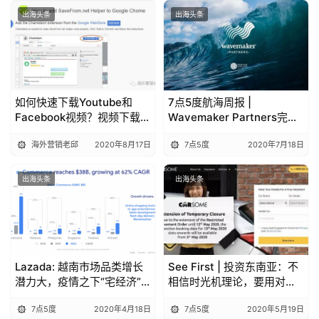
出海头条
出海头条
如何快速下载Youtube和
7点5度航海周报 |
Facebook视频？视频下载工
Wavemaker Partners完成
具分享
第三只东南亚基金募集，金
海外营销老邱
2020年8月17日
7点5度
2020年7月18日
额达1.1亿美元；Grab菲律宾
负责人离职
出海头条
出海头条
Lazada: 越南市场品类增长
See First | 投资东南亚：不
潜力大，疫情之下“宅经济”
相信时光机理论，要用对的
迎来机会|7点5度线上分享回
方式做对的事
7点5度
2020年4月18日
7点5度
2020年5月19日
顾