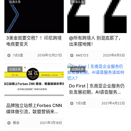
出海头条
出海头条
3美金就要交税？！印尼跨境
@所有跨境人 别混底薪了，
电商要变天
出来摆地摊！
7点5度
2019年12月27日
AMZ123
2020年6月5日
出海头条
出海头条
Do First | 东南亚企业服务仍
处发展初期，AI语音服务该
如何切入？
7点5度
2021年4月22日
品牌独立站想上Forbes CNN
媒体做引流，联盟营销来帮
你支招
根谈
2021年1月18日