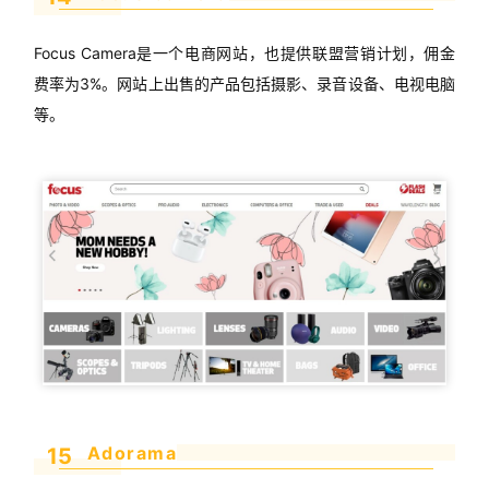
推
Focus Camera是一个电商网站，也提供联盟营销计划，佣金
广
费率为3%。网站上出售的产品包括摄影、录音设备、电视电脑
等。
运
营
实
战
分
享
案
例
拆
解
Adorama
15