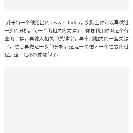
对于每一个他给出的keyword idea，实际上你可以再做进
首
一步的分析。每一个的相关的关键字，你要利用你对这个行
页
业的了解，再输入相关的关键字，再拿到相关的一些关键
字，然后再做进一步的分析，这是一个循环一个往复的过
推
程。这个是不能偷懒的了。
广
运
营
实
战
分
享
案