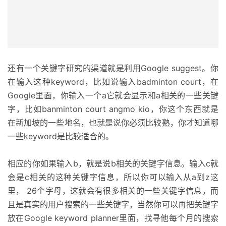
例
拆
解
操
还有一个关键字研究的渠道就是利用Google suggest。你
盘
在输入这种keyword，比如说输入badminton court，在
手
Google里面，你输入一个a它就会显示和a相关的一些关键
C
字，比如banminton court angmo kio，你这个东西就是
l
在新加坡的一些地名，也就是说你必须比较熟，你才知道哪
u
b
一些keyword是比较适合的。
干
货
相应的你如果输入b，就是说b相关的关键字信息。输入c就
精
会是c相关的这种关键字信息，所以你可以输入从a到z这
选
里， 26个字母，这就会有很多相关的一些关键字信息，而
且是真实的用户搜索的一些关键字，当然你可以再把关键字
放在Google keyword planner里面，找寻他每个月的搜索